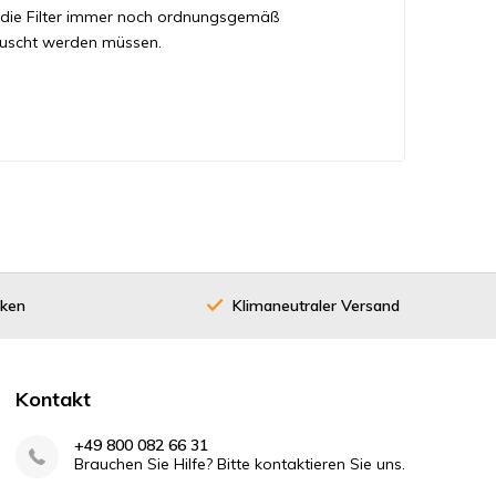
ss die Filter immer noch ordnungsgemäß
tauscht werden müssen.
eben können? Haben Sie die falschen Filter
 wissen und wir werden Ihnen helfen. Wir sind
nd schnell!
stellen. Sie wählen, welche DomoAir Filter Sie
cken
Klimaneutraler Versand
omatisch berechnet. Der Mengenrabatt bei KWL-
n, desto höher ist Ihr Rabatt. Sie können daher
eßlich können Sie unseren kostenlosen
essen, wann Ihre DomoAir Filter ausgetauscht
Kontakt
+49 800 082 66 31
Brauchen Sie Hilfe? Bitte kontaktieren Sie uns.
rn Sie nicht uns zu kontaktieren. Sie erreichen
 E-Mail. Es gibt auch ein Kontaktformular auf