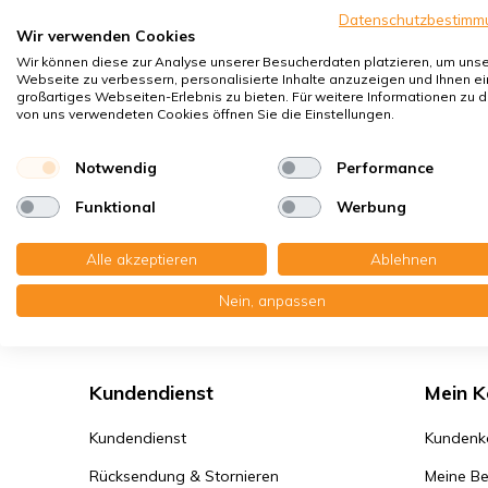
Sie s
Datenschutzbestimm
Wir verwenden Cookies
funkt
Wir können diese zur Analyse unserer Besucherdaten platzieren, um uns
Webseite zu verbessern, personalisierte Inhalte anzuzeigen und Ihnen ei
Ein
großartiges Webseiten-Erlebnis zu bieten. Für weitere Informationen zu 
Lese
von uns verwendeten Cookies öffnen Sie die Einstellungen.
Wusst
beste
Notwendig
Performance
immer
Funktional
Werbung
Ein
Alle akzeptieren
Ablehnen
Über 
Der KWL-Filter-Experte
Nein, anpassen
benöt
Filte
auch 
Erinn
Kundendienst
Mein K
werd
Kundendienst
Kundenk
Haben
Rücksendung & Stornieren
Meine Be
uns M