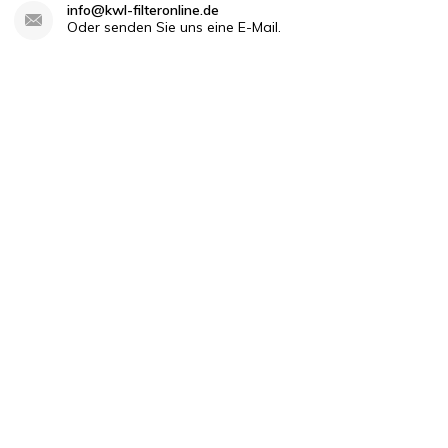
info@kwl-filteronline.de
nnen. So wird die Bestellung zum Kinderspiel.
Oder senden Sie uns eine E-Mail.
takt
auf. Wir helfen Ihnen gerne weiter.