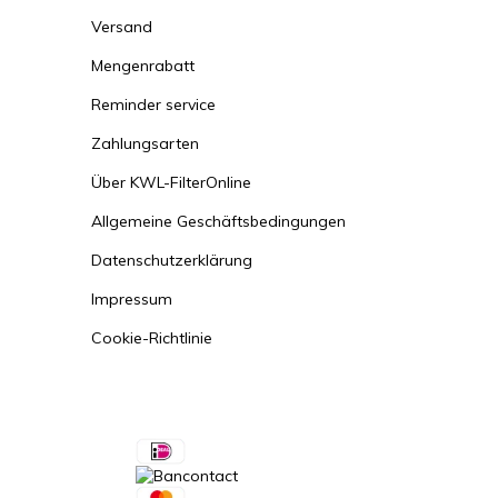
unser
Versand
Mengenrabatt
- Eur
- Eur
Reminder service
- fre
Zahlungsarten
Haben
Über KWL-FilterOnline
Allgemeine Geschäftsbedingungen
Datenschutzerklärung
Impressum
Cookie-Richtlinie