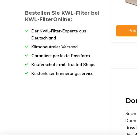
KB 350 (BY)
Bestellen Sie KWL-Filter bei
KB 500 (BY)
KWL-FilterOnline:
Der KWL-Filter-Experte aus
Prod
KB 800 (BY)
Deutschland
KB 1200 (BY)
Klimaneutraler Versand
Garantiert perfekte Passform
KB 1600 (BY)
Käuferschutz mit Trusted Shops
Kostenloser Erinnerungsservice
Dom
Suche
DomoA
dass 
die F