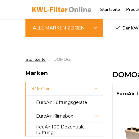
Startseite
Produ
ALLE MARKEN ZEIGEN
Der KWL
Startseite
DOMOair
Marken
DOMOai
DOMOair
EuroAir 
EuroAir Lüftungsgeräte
EuroAir Klimabox
freeAir 100 Dezentrale
KB 200 (BY)
Lüftung