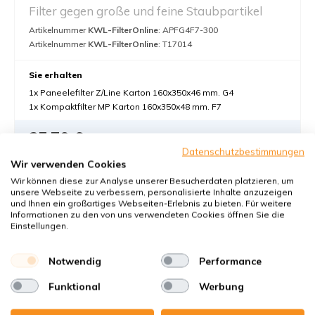
Filter gegen große und feine Staubpartikel
Artikelnummer
KWL-FilterOnline
: APFG4F7-300
Artikelnummer
KWL-FilterOnline
: T17014
Sie erhalten
1x Paneelefilter Z/Line Karton 160x350x46 mm. G4
1x Kompaktfilter MP Karton 160x350x48 mm. F7
25,70 €
Datenschutzbestimmungen
25,70 pro Set €
Wir verwenden Cookies
In den Warenkorb
-
+
Wir können diese zur Analyse unserer Besucherdaten platzieren, um
unsere Webseite zu verbessern, personalisierte Inhalte anzuzeigen
und Ihnen ein großartiges Webseiten-Erlebnis zu bieten. Für weitere
Informationen zu den von uns verwendeten Cookies öffnen Sie die
Einstellungen.
Notwendig
Performance
Funktional
Werbung
Pluggit Avent P300