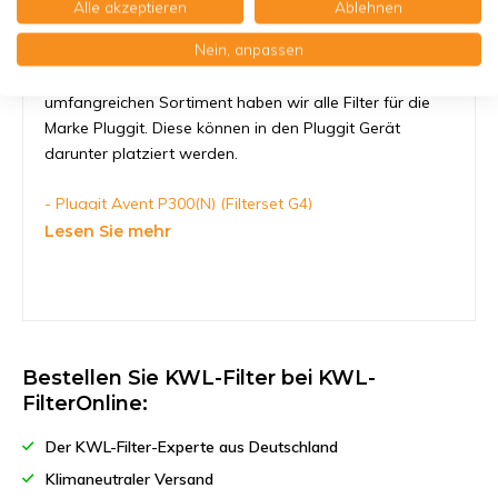
Alle akzeptieren
Ablehnen
Nein, anpassen
KWL-FilterOnline sorgt dafür, daß Sie den richtigen
Pluggit Avent P300 Filter finden. In unserem
umfangreichen Sortiment haben wir alle Filter für die
Marke Pluggit. Diese können in den Pluggit Gerät
darunter platziert werden.
- Pluggit Avent P300(N) (Filterset G4)
- Pluggit Avent P300(N) (Pollenfilterset G4/F7)
Lesen Sie mehr
Bestellen Sie KWL-Filter bei KWL-
FilterOnline:
Der KWL-Filter-Experte aus Deutschland
Klimaneutraler Versand