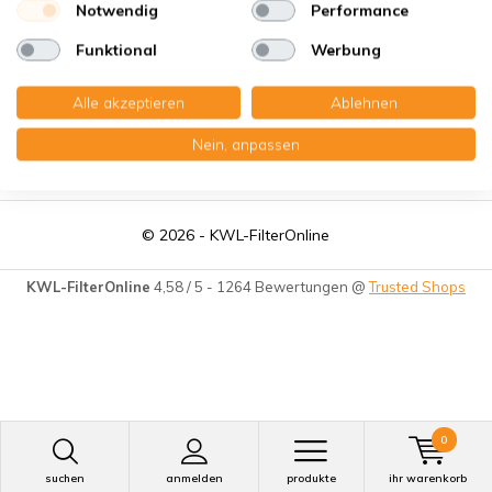
Notwendig
Performance
Funktional
Werbung
Alle akzeptieren
Ablehnen
Nein, anpassen
Impressum
Datenschutz
AGB
© 2026 -
KWL-FilterOnline
KWL-FilterOnline
4,58
/
5
-
1264
Bewertungen @
Trusted Shops
0
suchen
anmelden
produkte
ihr warenkorb