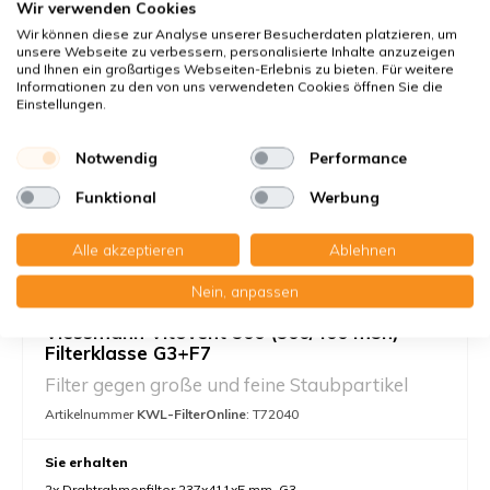
In den Warenkorb
-
+
Wir verwenden Cookies
Wir können diese zur Analyse unserer Besucherdaten platzieren, um
unsere Webseite zu verbessern, personalisierte Inhalte anzuzeigen
und Ihnen ein großartiges Webseiten-Erlebnis zu bieten. Für weitere
Informationen zu den von uns verwendeten Cookies öffnen Sie die
Einstellungen.
Notwendig
Performance
Funktional
Werbung
Alle akzeptieren
Ablehnen
Nein, anpassen
Viessmann Vitovent 300 (300/400 m3h) -
Filterklasse G3+F7
Filter gegen große und feine Staubpartikel
Artikelnummer
KWL-FilterOnline
: T72040
Sie erhalten
2x Drahtrahmenfilter 237x411x5 mm. G3