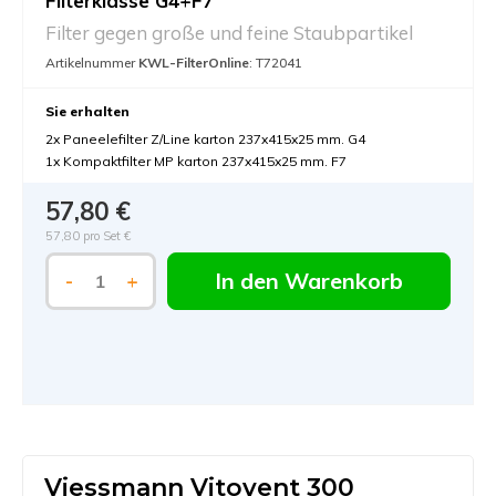
Filterklasse G4+F7
Filter gegen große und feine Staubpartikel
Artikelnummer
KWL-FilterOnline
: T72041
Sie erhalten
2x Paneelefilter Z/Line karton 237x415x25 mm. G4
1x Kompaktfilter MP karton 237x415x25 mm. F7
57,80 €
57,80 pro Set €
In den Warenkorb
-
+
Viessmann Vitovent 300