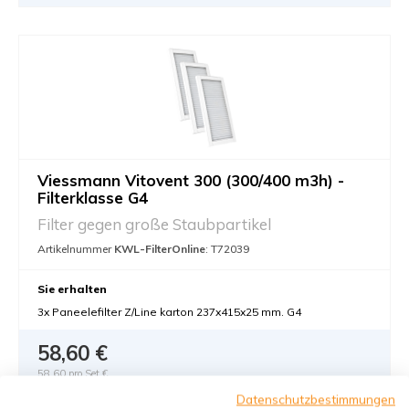
Viessmann Vitovent 300 (300/400 m3h) -
Filterklasse G4
Filter gegen große Staubpartikel
Artikelnummer
KWL-FilterOnline
: T72039
Sie erhalten
3x Paneelefilter Z/Line karton 237x415x25 mm. G4
58,60 €
58,60 pro Set €
Datenschutzbestimmungen