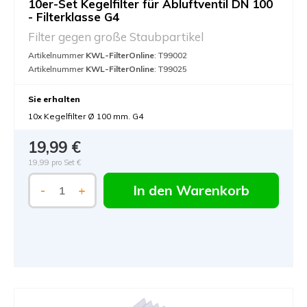
10er-Set Kegelfilter für Abluftventil DN 100
- Filterklasse G4
Filter gegen große Staubpartikel
Artikelnummer
KWL-FilterOnline
: T99002
Artikelnummer
KWL-FilterOnline
: T99025
Sie erhalten
10x Kegelfilter Ø 100 mm. G4
19,99 €
19,99 pro Set €
In den Warenkorb
-
+