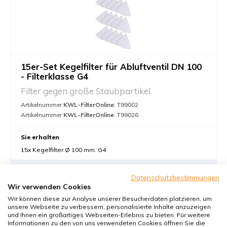
15er-Set Kegelfilter für Abluftventil DN 100
- Filterklasse G4
Filter gegen große Staubpartikel
Artikelnummer
KWL-FilterOnline
: T99002
Artikelnummer
KWL-FilterOnline
: T99026
Sie erhalten
15x Kegelfilter Ø 100 mm. G4
€30,-
Datenschutzbestimmungen
28,00 €
Wir verwenden Cookies
28,00 pro Set €
Wir können diese zur Analyse unserer Besucherdaten platzieren, um
unsere Webseite zu verbessern, personalisierte Inhalte anzuzeigen
In den Warenkorb
-
+
und Ihnen ein großartiges Webseiten-Erlebnis zu bieten. Für weitere
Informationen zu den von uns verwendeten Cookies öffnen Sie die