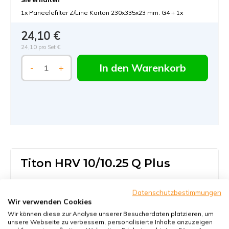
1x Paneelefilter Z/Line Karton 230x335x23 mm. G4 + 1x
24,10 €
24,10 pro Set €
In den Warenkorb
-
+
Titon HRV 10/10.25 Q Plus
KWL-FilterOnline sorgt dafür, daß Sie den richtigen
Datenschutzbestimmungen
Titon HRV 10/10.25 Q Plus Filter finden. In unserem
Wir verwenden Cookies
umfangreichen Sortiment haben wir alle Filter für die
Wir können diese zur Analyse unserer Besucherdaten platzieren, um
unsere Webseite zu verbessern, personalisierte Inhalte anzuzeigen
Marke Titon. Diese können in den Titon Gerät darunter