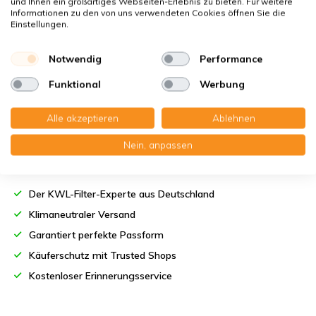
und Ihnen ein großartiges Webseiten-Erlebnis zu bieten. Für weitere
platziert werden.
Informationen zu den von uns verwendeten Cookies öffnen Sie die
Einstellungen.
Lesen Sie mehr
Notwendig
Performance
Funktional
Werbung
Alle akzeptieren
Ablehnen
Nein, anpassen
Bestellen Sie KWL-Filter bei KWL-
FilterOnline:
Der KWL-Filter-Experte aus Deutschland
Klimaneutraler Versand
Garantiert perfekte Passform
Käuferschutz mit Trusted Shops
Kostenloser Erinnerungsservice