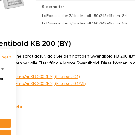
Sie erhalten
1x Paneelefilter Z/Line Metall 150x248x45 mm. G4
1x Paneelefilter Z/Line Metall 150x248x45 mm. M5
ntibold KB 200 (BY)
ilterOnline sorgt dafür, daß Sie den richtigen Swentibold KB 200 (BY
ungen
ment haben wir alle Filter für die Marke Swentibold. Diese können in
ere
n
ntibold EuroAir KB 200 (BY) (Filterset G4)
den
ntibold EuroAir KB 200 (BY) (Filterset G4/M5)
n Sie mehr