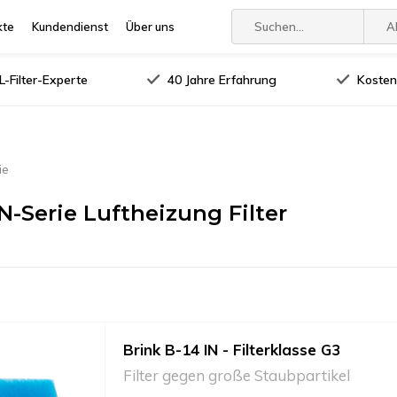
kte
Kundendienst
Über uns
A
-Filter-Experte
40 Jahre Erfahrung
Kosten
ie
IN-Serie Luftheizung Filter
Brink B-14 IN - Filterklasse G3
Filter gegen große Staubpartikel