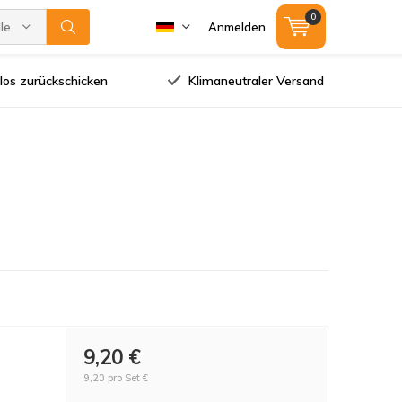
0
lle Marken
Anmelden
los zurückschicken
Klimaneutraler Versand
9,20 €
9,20 pro Set €