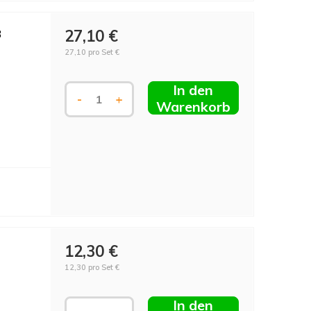
3
27,10 €
27,10 pro Set €
In den
-
+
Warenkorb
12,30 €
12,30 pro Set €
In den