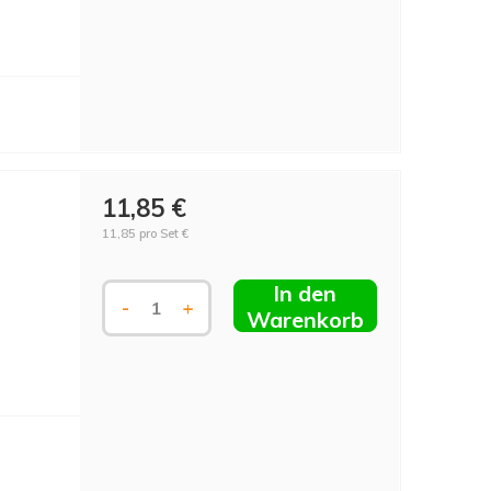
11,85 €
11,85 pro Set €
In den
-
+
Warenkorb