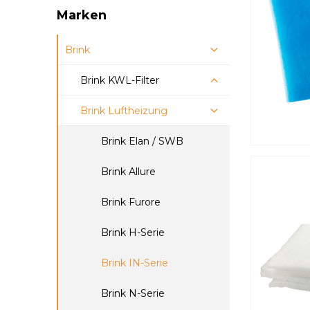
Marken
Brink
Ø 100 mm.
Aerex KWL-filter
Ø 125 mm.
Brink KWL-Filter
Ø 160 mm.
Brink Luftheizung
Brink Renovent
Ø 200 mm.
Brink Flair
Brink Elan / SWB
Brink Flexivent
Brink Allure
Brink Advance
Brink Furore
Brink Air
Brink H-Serie
Brink Pure Induct
Brink IN-Serie
Brink N-Serie