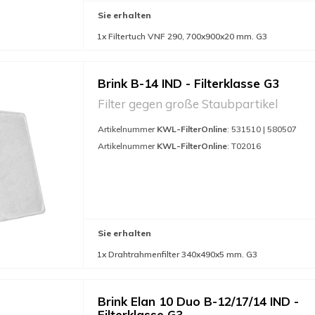
Sie erhalten
1x Filtertuch VNF 290, 700x900x20 mm. G3
Brink B-14 IND - Filterklasse G3
Filter gegen große Staubpartikel
Artikelnummer
KWL-FilterOnline
: 531510 | 580507
Artikelnummer
KWL-FilterOnline
: T02016
Sie erhalten
1x Drahtrahmenfilter 340x490x5 mm. G3
Brink Elan 10 Duo B-12/17/14 IND -
Filterklasse G3