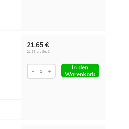
21,65 €
21,65 pro Set €
In den
-
+
Warenkorb