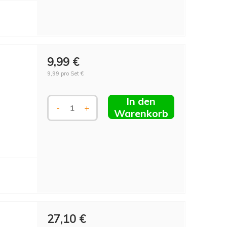
9,99 €
9,99 pro Set €
In den
-
+
Warenkorb
27,10 €