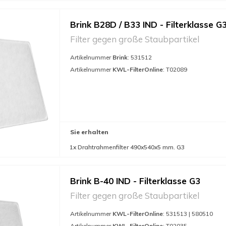
Brink B28D / B33 IND - Filterklasse G
Filter gegen große Staubpartikel
Artikelnummer
Brink
: 531512
Artikelnummer
KWL-FilterOnline
: T02089
Sie erhalten
1x Drahtrahmenfilter 490x540x5 mm. G3
Brink B-40 IND - Filterklasse G3
Filter gegen große Staubpartikel
Artikelnummer
KWL-FilterOnline
: 531513 | 580510
Artikelnummer
KWL-FilterOnline
: T02035