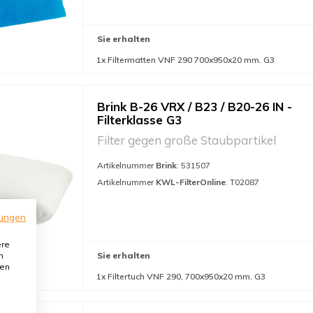
Sie erhalten
1x Filtermatten VNF 290 700x950x20 mm. G3
Brink B-26 VRX / B23 / B20-26 IN -
Filterklasse G3
Filter gegen große Staubpartikel
Artikelnummer
Brink
: 531507
Artikelnummer
KWL-FilterOnline
: T02087
ungen
ere
n
Sie erhalten
den
1x Filtertuch VNF 290, 700x950x20 mm. G3