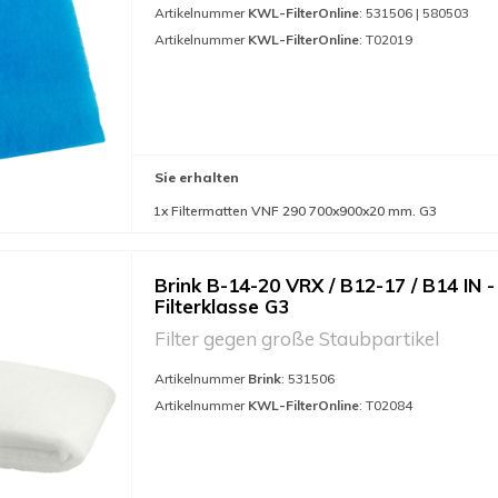
Artikelnummer
KWL-FilterOnline
: 531506 | 580503
Artikelnummer
KWL-FilterOnline
: T02019
Sie erhalten
1x Filtermatten VNF 290 700x900x20 mm. G3
Brink B-14-20 VRX / B12-17 / B14 IN -
Filterklasse G3
Filter gegen große Staubpartikel
Artikelnummer
Brink
: 531506
Artikelnummer
KWL-FilterOnline
: T02084