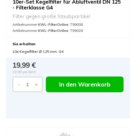
10er-Set Kegelfilter für Abluftventil DN 125
- Filterklasse G4
Filter gegen große Staubpartikel
Artikelnummer
KWL-FilterOnline
: T99008
Artikelnummer
KWL-FilterOnline
: T99028
Sie erhalten
10x Kegelfilter Ø 125 mm. G4
19,99 €
19,99 pro Set €
In den Warenkorb
-
+