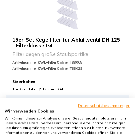
15er-Set Kegelfilter für Abluftventil DN 125
- Filterklasse G4
Filter gegen große Staubpartikel
Artikelnummer
KWL-FilterOnline
: T99008
Artikelnummer
KWL-FilterOnline
: T99029
Sie erhalten
15x Kegelfilter Ø 125 mm. G4
€30,-
Datenschutzbestimmungen
28,00 €
Wir verwenden Cookies
28,00 pro Set €
Wir können diese zur Analyse unserer Besucherdaten platzieren, um
unsere Webseite zu verbessern, personalisierte Inhalte anzuzeigen
In den Warenkorb
-
+
und Ihnen ein großartiges Webseiten-Erlebnis zu bieten. Für weitere
Informationen zu den von uns verwendeten Cookies öffnen Sie die