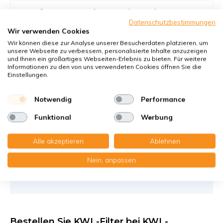
Komfovent Domekt P 700/900 H/V -
Filterklasse M5
Datenschutzbestimmungen
Wir verwenden Cookies
Filter gegen mittelgroße Staubpartikel
Wir können diese zur Analyse unserer Besucherdaten platzieren, um
Artikelnummer
KWL-FilterOnline
: T91276
unsere Webseite zu verbessern, personalisierte Inhalte anzuzeigen
und Ihnen ein großartiges Webseiten-Erlebnis zu bieten. Für weitere
Informationen zu den von uns verwendeten Cookies öffnen Sie die
Sie erhalten
Einstellungen.
2x Kompaktfilter MP karton 235x400x46 mm. M5
Notwendig
Performance
41,20 €
Funktional
Werbung
41,20 pro Set €
In den Warenkorb
-
+
Alle akzeptieren
Ablehnen
Nein, anpassen
Bestellen Sie KWL-Filter bei KWL-