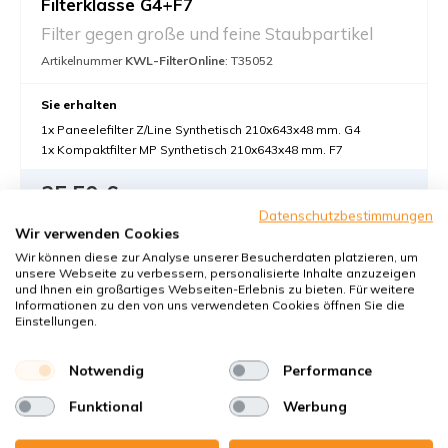
Filterklasse G4+F7
Filter gegen große und feine Staubpartikel
Artikelnummer
KWL-FilterOnline
: T35052
Sie erhalten
1x Paneelefilter Z/Line Synthetisch 210x643x48 mm. G4
1x Kompaktfilter MP Synthetisch 210x643x48 mm. F7
35,50 €
Datenschutzbestimmungen
35,50 pro Set €
Wir verwenden Cookies
In den Warenkorb
-
+
Wir können diese zur Analyse unserer Besucherdaten platzieren, um
unsere Webseite zu verbessern, personalisierte Inhalte anzuzeigen
und Ihnen ein großartiges Webseiten-Erlebnis zu bieten. Für weitere
Informationen zu den von uns verwendeten Cookies öffnen Sie die
Einstellungen.
Notwendig
Performance
Funktional
Werbung
Filter für Dantherm HCH 8