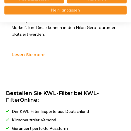
KWL-FilterOnline sorgt dafür, daß Sie den richtigen
Nein, anpassen
Nilan Comfort 200 Top Filter finden. In unserem
umfangreichen Sortiment haben wir alle Filter für die
Marke Nilan. Diese können in den Nilan Gerät darunter
platziert werden.
Lesen Sie mehr
Bestellen Sie KWL-Filter bei KWL-
FilterOnline:
Der KWL-Filter-Experte aus Deutschland
Klimaneutraler Versand
Garantiert perfekte Passform