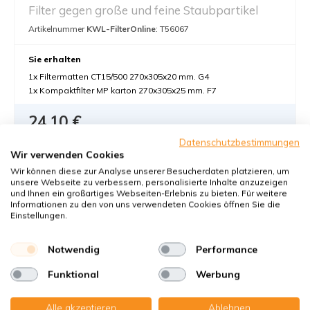
Filter gegen große und feine Staubpartikel
Artikelnummer
KWL-FilterOnline
: T56067
Sie erhalten
1x Filtermatten CT15/500 270x305x20 mm. G4
1x Kompaktfilter MP karton 270x305x25 mm. F7
24,10 €
24,10 pro Set €
Datenschutzbestimmungen
Wir verwenden Cookies
In den Warenkorb
-
+
Wir können diese zur Analyse unserer Besucherdaten platzieren, um
unsere Webseite zu verbessern, personalisierte Inhalte anzuzeigen
und Ihnen ein großartiges Webseiten-Erlebnis zu bieten. Für weitere
Informationen zu den von uns verwendeten Cookies öffnen Sie die
Einstellungen.
Notwendig
Performance
Funktional
Werbung
Nilan Comfort 200 Top
Alle akzeptieren
Ablehnen