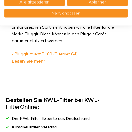
Alle akzeptieren
Ablehnen
Nein, anpassen
KWL-FilterOnline sorgt dafür, daß Sie den richtigen
Pluggit Avent D160 Filter finden. In unserem
umfangreichen Sortiment haben wir alle Filter für die
Marke Pluggit. Diese können in den Pluggit Gerät
darunter platziert werden.
- Pluggit Avent D160 (Filterset G4)
- Pluggit Avent D160 (Pollenfilterset G4/F7)
Lesen Sie mehr
Bestellen Sie KWL-Filter bei KWL-
FilterOnline:
Der KWL-Filter-Experte aus Deutschland
Klimaneutraler Versand