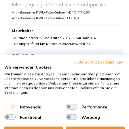
Filter gegen große und feine Staubpartikel
Artikelnummer
KWL-FilterOnline
: ADFG4F7-160
Artikelnummer
KWL-FilterOnline
: T17028
Sie erhalten
1x Paneelefilter Z/Line Karton 203x220x46 mm. G4
1x Kompaktfilter MP Karton 203x220x46 mm. F7
32,40 €
Datenschutzbestimmungen
32,40 pro Set €
Wir verwenden Cookies
In den Warenkorb
-
+
Wir können diese zur Analyse unserer Besucherdaten platzieren, um
unsere Webseite zu verbessern, personalisierte Inhalte anzuzeigen
und Ihnen ein großartiges Webseiten-Erlebnis zu bieten. Für weitere
Informationen zu den von uns verwendeten Cookies öffnen Sie die
Einstellungen.
Notwendig
Performance
Funktional
Werbung
Pluggit Avent D160