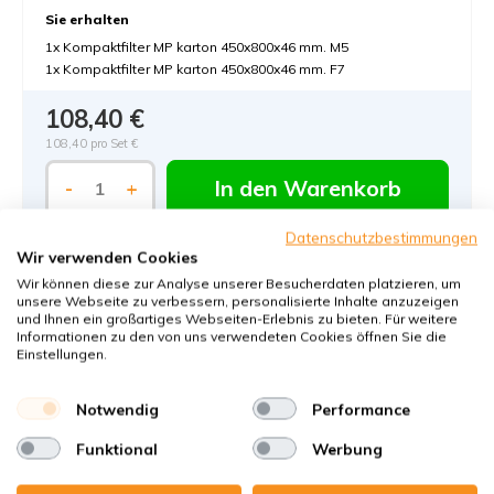
Sie erhalten
1x Kompaktfilter MP karton 450x800x46 mm. M5
1x Kompaktfilter MP karton 450x800x46 mm. F7
108,40 €
108,40 pro Set €
In den Warenkorb
-
+
Datenschutzbestimmungen
Wir verwenden Cookies
Wir können diese zur Analyse unserer Besucherdaten platzieren, um
unsere Webseite zu verbessern, personalisierte Inhalte anzuzeigen
und Ihnen ein großartiges Webseiten-Erlebnis zu bieten. Für weitere
Informationen zu den von uns verwendeten Cookies öffnen Sie die
Einstellungen.
Bestellen Sie KWL-Filter bei KWL-
FilterOnline:
Notwendig
Performance
Der KWL-Filter-Experte aus Deutschland
Funktional
Werbung
Klimaneutraler Versand