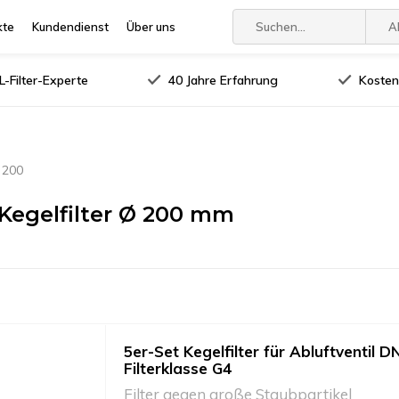
kte
Kundendienst
Über uns
A
-Filter-Experte
40 Jahre Erfahrung
Kosten
 200
 Kegelfilter Ø 200 mm
5er-Set Kegelfilter für Abluftventil D
Filterklasse G4
Filter gegen große Staubpartikel