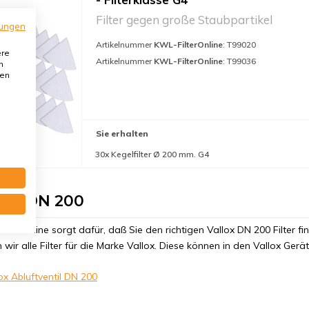
Filter gegen große Staubpartikel
ungen
Artikelnummer
KWL-FilterOnline
: T99020
ere
Artikelnummer
KWL-FilterOnline
: T99036
n
den
Sie erhalten
30x Kegelfilter Ø 200 mm. G4
lox DN 200
ilterOnline sorgt dafür, daß Sie den richtigen Vallox DN 200 Filter 
 wir alle Filter für die Marke Vallox. Diese können in den Vallox Gerä
lox Abluftventil DN 200