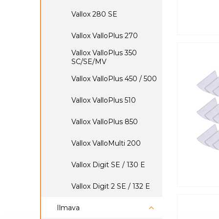
Paul Atmos
Pluggit Avent B95
Vallox 280 SE
Paul Luftansaugturm
Pluggit Avent D160
Vallox ValloPlus 270
Pluggit Avent E97 / E98 /
Vallox ValloPlus 350
Paul Filterboxen
E99
SC/SE/MV
Pluggit Avent GH / GV
Paul Defroster
Vallox ValloPlus 450 / 500
PluggPlan
Paul Abluftventil
Vallox ValloPlus 510
Paul Ø 100 mm.
Vallox ValloPlus 850
Paul Ø 125 mm.
Vallox ValloMulti 200
Paul Ø 160 mm.
Vallox Digit SE / 130 E
Paul Ø 200 mm.
Vallox Digit 2 SE / 132 E
Ilmava