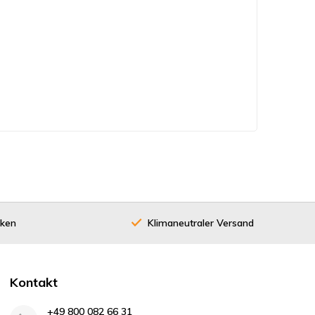
cken
Klimaneutraler Versand
40 Jahre
Kontakt
+49 800 082 66 31