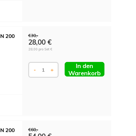
DN 200
€30,-
28,00 €
28,00 pro Set €
In den
-
+
Warenkorb
DN 200
€60,-