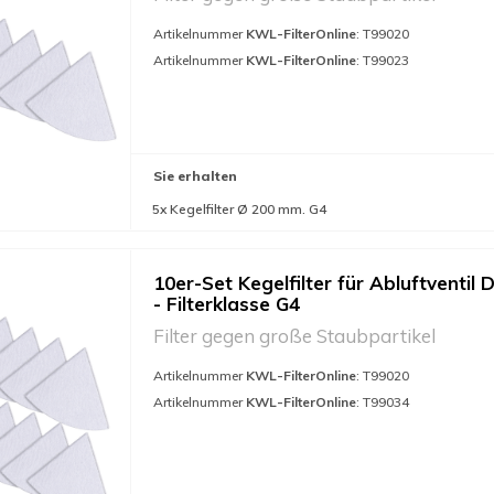
Artikelnummer
KWL-FilterOnline
: T99020
Artikelnummer
KWL-FilterOnline
: T99023
Sie erhalten
5x Kegelfilter Ø 200 mm. G4
10er-Set Kegelfilter für Abluftventil 
- Filterklasse G4
Filter gegen große Staubpartikel
Artikelnummer
KWL-FilterOnline
: T99020
Artikelnummer
KWL-FilterOnline
: T99034