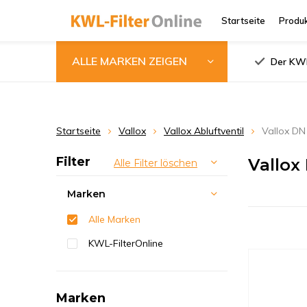
Startseite
Produ
ALLE MARKEN ZEIGEN
Der KWL
Startseite
Vallox
Vallox Abluftventil
Vallox DN
Filter
Vallox
Alle Filter löschen
Marken
Alle Marken
KWL-FilterOnline
Marken