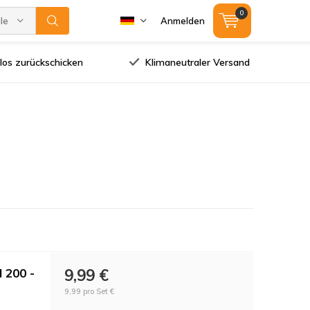
0
lle Marken
Anmelden
los zurückschicken
Klimaneutraler Versand
N 200 -
9,99 €
9,99 pro Set €