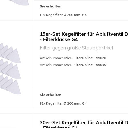
Sie erhalten
10x Kegelfilter Ø 200 mm. G4
15er-Set Kegelfilter für Abluftventil 
- Filterklasse G4
Filter gegen große Staubpartikel
Artikelnummer
KWL-FilterOnline
: T99020
Artikelnummer
KWL-FilterOnline
: T99035
Sie erhalten
15x Kegelfilter Ø 200 mm. G4
30er-Set Kegelfilter für Abluftventil 
- Filterklasse G4