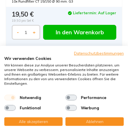
10x Rundfilter CT 15/150 Ø 90 mm. G3
19,50 €
Liefertermin: Auf Lager
19,50 pro Set €
In den Warenkorb
-
+
Datenschutzbestimmungen
Wir verwenden Cookies
Wir können diese zur Analyse unserer Besucherdaten platzieren, um
unsere Webseite zu verbessern, personalisierte Inhalte anzuzeigen
und Ihnen ein großartiges Webseiten-Erlebnis zu bieten. Für weitere
Informationen zu den von uns verwendeten Cookies öffnen Sie die
Bestellen Sie KWL-Filter bei KWL-
Einstellungen.
FilterOnline:
Notwendig
Performance
Der KWL-Filter-Experte aus Deutschland
Klimaneutraler Versand
Funktional
Werbung
Garantiert perfekte Passform
Alle akzeptieren
Ablehnen
Käuferschutz mit Trusted Shops