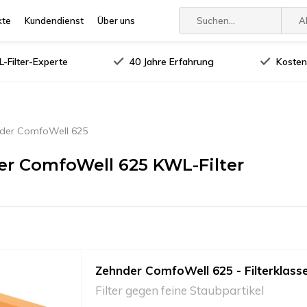
kte
Kundendienst
Über uns
A
-Filter-Experte
40 Jahre Erfahrung
Kosten
der ComfoWell 625
r ComfoWell 625 KWL-Filter
Zehnder ComfoWell 625 - Filterklass
Filter gegen feine Staubpartikel