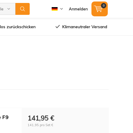
0
lle Marken
Anmelden
los zurückschicken
Klimaneutraler Versand
e F9
141,95 €
141,95 pro Set €