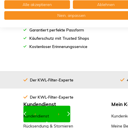
Alle akzeptieren
Ablehnen
Filtergriff
Ø 125 mm.
Der KWL-Filter-Experte aus
Deutschland
Nein, anpassen
Wartungsprodukte KWL-
System
Klimaneutraler Versand
Garantiert perfekte Passform
Filter für Filterbox
Käuferschutz mit Trusted Shops
Kostenloser Erinnerungsservice
Der KWL-Filter-Experte
Der KWL-Filter-Experte
Kundendienst
Mein K
‹
›
Kundendienst
Kundenk
Rücksendung & Stornieren
Meine Be