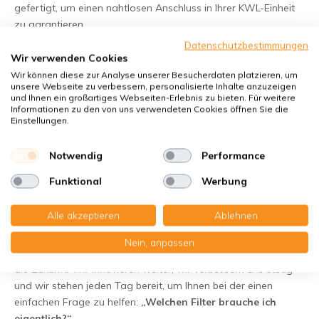
gefertigt, um einen nahtlosen Anschluss in Ihrer KWL-Einheit
zu garantieren.
Datenschutzbestimmungen
Wir verwenden Cookies
- Fairer Preis:
Da wir die Wege kurz halten, bieten wir
absolute Spitzenqualität ohne den Aufpreis für den
Wir können diese zur Analyse unserer Besucherdaten platzieren, um
unsere Webseite zu verbessern, personalisierte Inhalte anzuzeigen
Markennamen.
und Ihnen ein großartiges Webseiten-Erlebnis zu bieten. Für weitere
Informationen zu den von uns verwendeten Cookies öffnen Sie die
Einstellungen.
Woran wir glauben
Wir sind davon überzeugt, dass ein gesundes
Notwendig
Performance
Innenraumklima die Basis für ein schönes Zuhause ist. Man
Funktional
Werbung
sieht unsere Filter nicht, aber man spürt den Unterschied:
weniger Feinstaub, weniger Pollen und ein System, das
Alle akzeptieren
Ablehnen
jahrelang länger hält.
Nein, anpassen
Mit 40 Jahren Erfahrung blicken wir mit frischem Schwung in
die Zukunft. Wir innovieren weiter, wir verbessern uns stetig
und wir stehen jeden Tag bereit, um Ihnen bei der einen
einfachen Frage zu helfen:
„Welchen Filter brauche ich
eigentlich?“