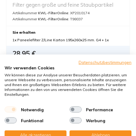
Filter gegen große und feine Staubpartikel
Artikelnummer
KWL-FilterOnline
: XP2010174
Artikelnummer
KWL-FilterOnline
: T98037
Sie erhalten
1x Paneelefilter Z/Line Karton 195x260x25 mm. G4 + 1x
28,95 €
28,95 pro Set €
Datenschutzbestimmungen
Wir verwenden Cookies
In den Warenkorb
-
+
Wir können diese zur Analyse unserer Besucherdaten platzieren, um
unsere Webseite zu verbessern, personalisierte Inhalte anzuzeigen
und Ihnen ein großartiges Webseiten-Erlebnis zu bieten. Für weitere
Informationen zu den von uns verwendeten Cookies öffnen Sie die
Einstellungen.
Notwendig
Performance
Funktional
Werbung
Titon H200 Q Plus
Alle akzeptieren
Ablehnen