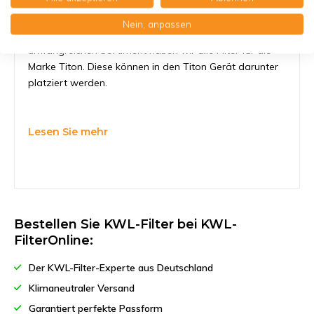
KWL-FilterOnline sorgt dafür, daß Sie den richtigen
Nein, anpassen
Titon H200 Q Plus Filter finden. In unserem
umfangreichen Sortiment haben wir alle Filter für die
Marke Titon. Diese können in den Titon Gerät darunter
platziert werden.
Lesen Sie mehr
Bestellen Sie KWL-Filter bei KWL-
FilterOnline:
Der KWL-Filter-Experte aus Deutschland
Klimaneutraler Versand
Garantiert perfekte Passform