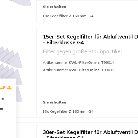
Sie erhalten
10x Kegelfilter Ø 160 mm. G4
15er-Set Kegelfilter für Abluftventil 
- Filterklasse G4
Filter gegen große Staubpartikel
Artikelnummer
KWL-FilterOnline
: T99014
Artikelnummer
KWL-FilterOnline
: T99032
ungen
ere
Sie erhalten
n
den
15x Kegelfilter Ø 160 mm. G4
30er-Set Kegelfilter für Abluftventil 
- Filterklasse G4