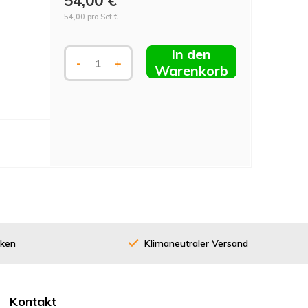
54,00 €
54,00 pro Set €
In den
-
+
Warenkorb
cken
Klimaneutraler Versand
40 Jahre
Kontakt