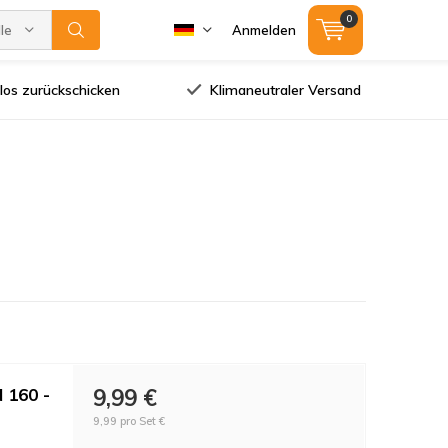
0
lle Marken
Anmelden
los zurückschicken
Klimaneutraler Versand
N 160 -
9,99 €
9,99 pro Set €