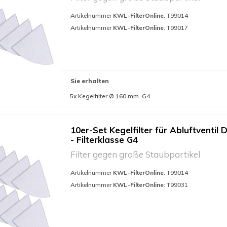
Artikelnummer
KWL-FilterOnline
: T99014
Artikelnummer
KWL-FilterOnline
: T99017
Sie erhalten
5x Kegelfilter Ø 160 mm. G4
10er-Set Kegelfilter für Abluftventil 
- Filterklasse G4
Filter gegen große Staubpartikel
Artikelnummer
KWL-FilterOnline
: T99014
Artikelnummer
KWL-FilterOnline
: T99031