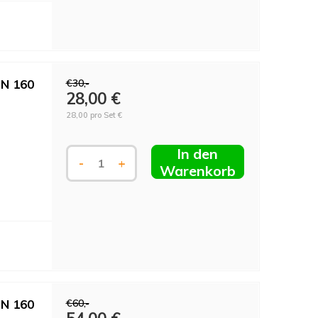
DN 160
€30,-
28,00 €
28,00 pro Set €
In den
-
+
Warenkorb
DN 160
€60,-