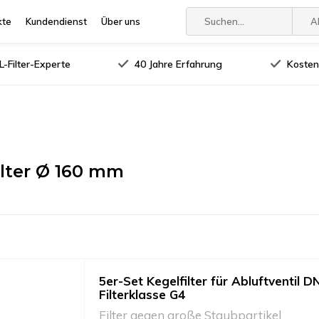
kte
Kundendienst
Über uns
A
-Filter-Experte
40 Jahre Erfahrung
Kosten
ilter Ø 160 mm
5er-Set Kegelfilter für Abluftventil D
Filterklasse G4
Filter gegen große Staubpartikel