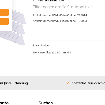
Filter gegen große Staubpartikel
Artikelnummer
KWL-FilterOnline
: T99014
Artikelnummer
KWL-FilterOnline
: T99033
Sie erhalten
30x Kegelfilter Ø 160 mm. G4
40 Jahre Erfahrung
Kostenlos zurückschi
onto
Suchen