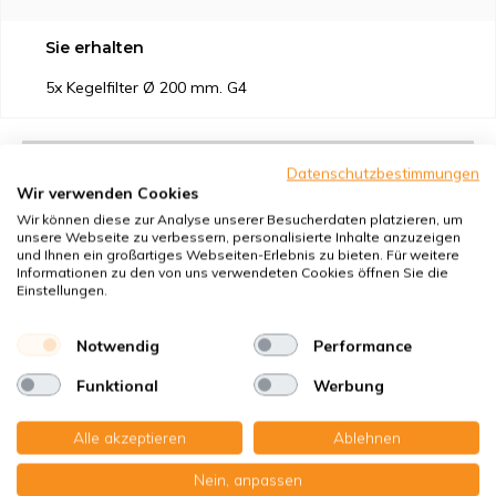
Sie erhalten
5x Kegelfilter Ø 200 mm. G4
Datenschutzbestimmungen
Wir verwenden Cookies
Geeignet für
Wir können diese zur Analyse unserer Besucherdaten platzieren, um
unsere Webseite zu verbessern, personalisierte Inhalte anzuzeigen
und Ihnen ein großartiges Webseiten-Erlebnis zu bieten. Für weitere
Schutz vor
Informationen zu den von uns verwendeten Cookies öffnen Sie die
Einstellungen.
Eigenschaften
Notwendig
Performance
Produktbeschreibung
Funktional
Werbung
Alle akzeptieren
Ablehnen
Erstklassige Qualität - Made in Germany
Nein, anpassen