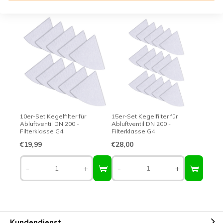
Expertentipp
10er-Set Kegelfilter für
15er-Set Kegelfilter für
Abluftventil DN 200 -
Abluftventil DN 200 -
Filterklasse G4
Filterklasse G4
€19,99
€28,00
-
+
-
+
Kundendienst