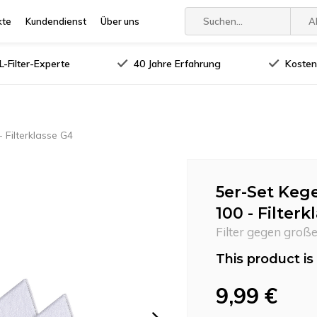
kte
Kundendienst
Über uns
A
-Filter-Experte
40 Jahre Erfahrung
Kosten
- Filterklasse G4
5er-Set Kege
100 - Filterk
Filter gegen groß
This product is 
9,99 €