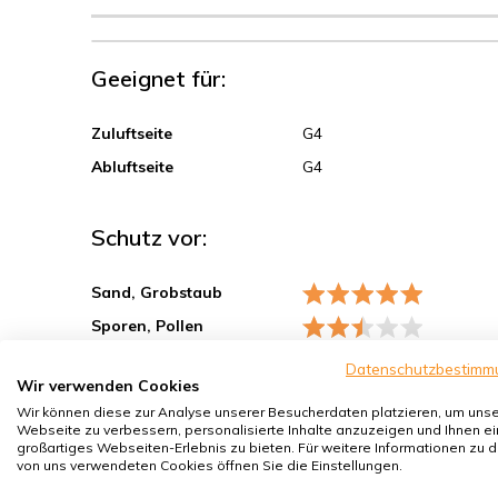
Geeignet für:
Zuluftseite
G4
Abluftseite
G4
Schutz vor:
Sand, Grobstaub
Sporen, Pollen
Hausstaubmilben
Datenschutzbestimm
Wir verwenden Cookies
Bakterien, Smog
Wir können diese zur Analyse unserer Besucherdaten platzieren, um uns
Feinstaub, Viren
Webseite zu verbessern, personalisierte Inhalte anzuzeigen und Ihnen ei
großartiges Webseiten-Erlebnis zu bieten. Für weitere Informationen zu 
von uns verwendeten Cookies öffnen Sie die Einstellungen.
5er-Set Kegelfilter für Abluftventil DN 