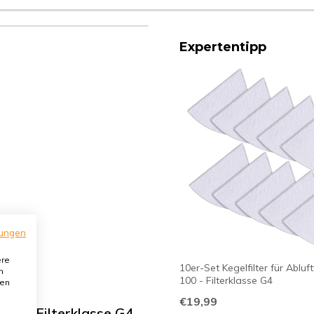
Expertentipp
ungen
ere
10er-Set Kegelfilter für Abluf
n
100 - Filterklasse G4
den
€19,99
100 - Filterklasse G4