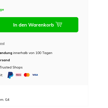
age
In den Warenkorb
and
sendung
innerhalb von 100 Tagen
ersand
Trusted Shops
it:
mm. G4