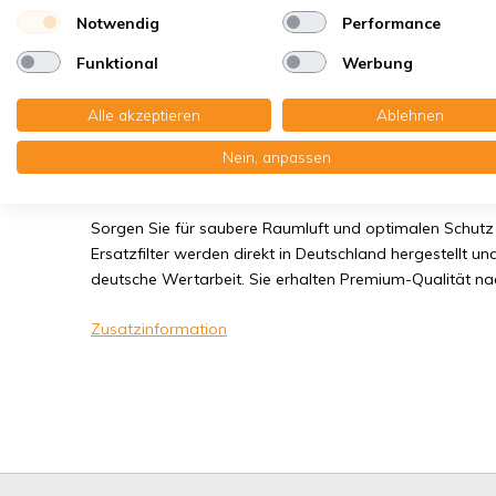
Notwendig
Performance
Sie erhalten:5x Kegelfilter Ø 100 mm. G4
Funktional
Werbung
Lesen Sie die komplette Produktbeschreibung
Alle akzeptieren
Ablehnen
Nein, anpassen
Erstklassige Qualität - Made in Germa
Sorgen Sie für saubere Raumluft und optimalen Schutz 
Ersatzfilter werden direkt in Deutschland hergestellt und
deutsche Wertarbeit. Sie erhalten Premium-Qualität n
Zusatzinformation