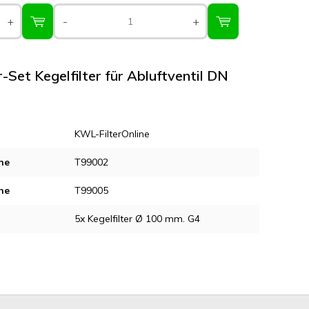
+
-
+
r-Set Kegelfilter für Abluftventil DN
KWL-FilterOnline
ne
T99002
ne
T99005
5x Kegelfilter Ø 100 mm. G4