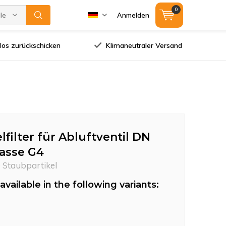
0
lle Marken
Anmelden
los zurückschicken
Klimaneutraler Versand
lfilter für Abluftventil DN
lasse G4
e Staubpartikel
available in the following variants: