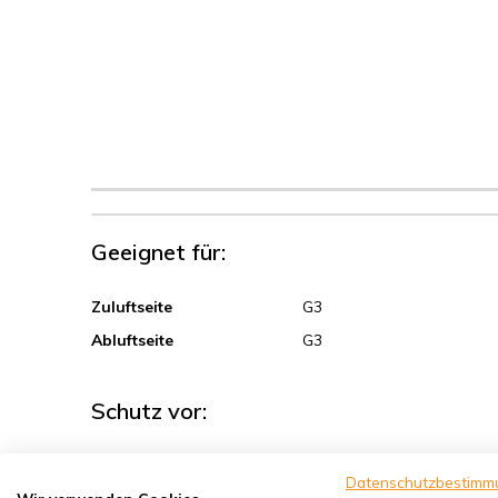
Geeignet für:
Zuluftseite
G3
Abluftseite
G3
Schutz vor:
Sand, Grobstaub
Datenschutzbestimm