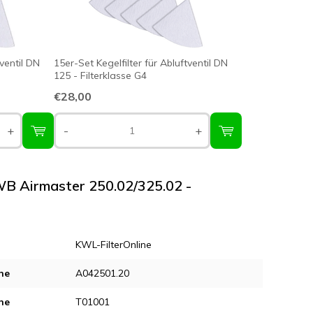
tventil DN
15er-Set Kegelfilter für Abluftventil DN
125 - Filterklasse G4
€28,00
+
-
+
AWB Airmaster 250.02/325.02 -
KWL-FilterOnline
ne
A042501.20
ne
T01001