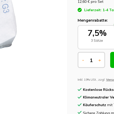
12,60 €
pro Set
Lieferzeit: 1-4 T
Mengenrabatte:
7,5%
3 Sätze
-
+
Inkl. 19% USt., zzgl.
Vers
Kostenlose Rück
Klimaneutraler V
Käuferschutz
mit 
Sichere Zahlung m