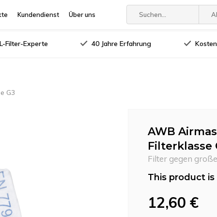
kte
Kundendienst
Über uns
A
-Filter-Experte
40 Jahre Erfahrung
Kosten
se G3
AWB Airmast
Filterklasse
Filter gegen groß
This product is 
12,60 €