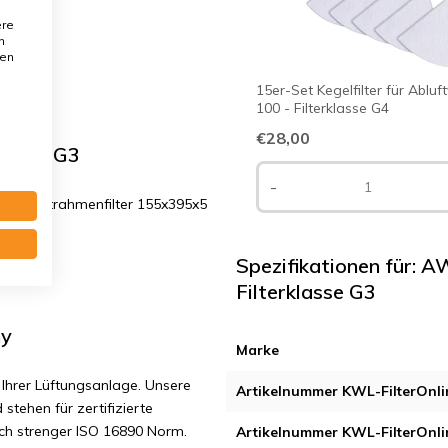
ere
n
den
15er-Set Kegelfilter für Abluf
100 - Filterklasse G4
€28,00
klasse G3
-
1x Drahtrahmenfilter 155x395x5
Spezifikationen für: 
Filterklasse G3
ny
Marke
Ihrer Lüftungsanlage. Unsere
Artikelnummer KWL-FilterOnli
 stehen für zertifizierte
ach strenger ISO 16890 Norm.
Artikelnummer KWL-FilterOnli