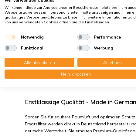
Wir verwenden Cookies
Sporen, Pollen
Wir können diese zur Analyse unserer Besucherdaten platzieren, um uns
Hausstaubmilben
Webseite zu verbessern, personalisierte Inhalte anzuzeigen und Ihnen ei
großartiges Webseiten-Erlebnis zu bieten. Für weitere Informationen zu 
Bakterien, Smog
von uns verwendeten Cookies öffnen Sie die Einstellungen.
Feinstaub, Viren
Notwendig
Performance
AWB Airmaster 250.02/325.02 - Filter
Funktional
Werbung
Sie erhalten:1x Drahtrahmenfilter 155x395x5 mm. G3 + 
Alle akzeptieren
Ablehnen
mm. G3 | Modell Beutelfilter
Nein, anpassen
Lesen Sie die komplette Produktbeschreibung
Erstklassige Qualität - Made in Germa
Sorgen Sie für saubere Raumluft und optimalen Schutz 
Ersatzfilter werden direkt in Deutschland hergestellt und
deutsche Wertarbeit. Sie erhalten Premium-Qualität n