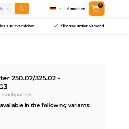
0
lle Marken
Anmelden
los zurückschicken
Klimaneutraler Versand
er 250.02/325.02 -
 G3
e Staubpartikel
available in the following variants: