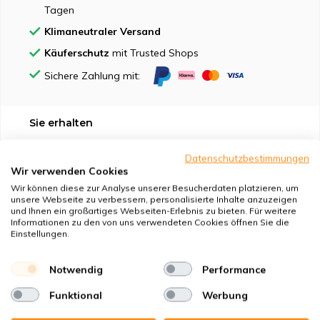
Tagen
Klimaneutraler Versand
Käuferschutz
mit Trusted Shops
Sichere Zahlung mit:
Sie erhalten
1x Kompaktfilter MP Karton 194x390x25 mm. F7
Datenschutzbestimmungen
Wir verwenden Cookies
Wir können diese zur Analyse unserer Besucherdaten platzieren, um
unsere Webseite zu verbessern, personalisierte Inhalte anzuzeigen
und Ihnen ein großartiges Webseiten-Erlebnis zu bieten. Für weitere
Informationen zu den von uns verwendeten Cookies öffnen Sie die
Geeignet für
Einstellungen.
Schutz vor
Notwendig
Performance
Funktional
Werbung
Eigenschaften