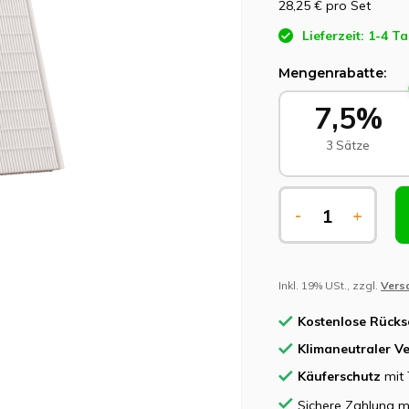
28,25 €
pro Set
Lieferzeit: 1-4 T
Mengenrabatte:
7,5%
3 Sätze
-
+
Inkl. 19% USt., zzgl.
Vers
Kostenlose Rück
Klimaneutraler V
Käuferschutz
mit 
Sichere Zahlung m