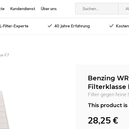
kte
Kundendienst
Über uns
A
-Filter-Experte
40 Jahre Erfahrung
Kosten
se F7
Benzing WRG
Filterklasse
Filter gegen feine
This product is 
28,25 €