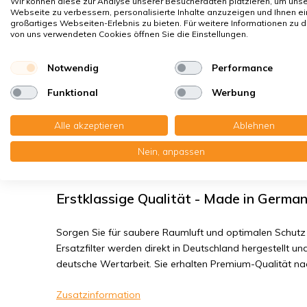
Wir können diese zur Analyse unserer Besucherdaten platzieren, um uns
Hausstaubmilben
Webseite zu verbessern, personalisierte Inhalte anzuzeigen und Ihnen ei
großartiges Webseiten-Erlebnis zu bieten. Für weitere Informationen zu 
Bakterien, Smog
von uns verwendeten Cookies öffnen Sie die Einstellungen.
Feinstaub, Viren
Notwendig
Performance
Benzing WRGZ 350 BVH / BVL - Filterk
Funktional
Werbung
Sie erhalten: 2x Kompaktfilter MP ohne Rahmen 180x4
Alle akzeptieren
Ablehnen
Nein, anpassen
Lesen Sie die komplette Produktbeschreibung
Erstklassige Qualität - Made in Germa
Sorgen Sie für saubere Raumluft und optimalen Schutz 
Ersatzfilter werden direkt in Deutschland hergestellt und
deutsche Wertarbeit. Sie erhalten Premium-Qualität n
Zusatzinformation