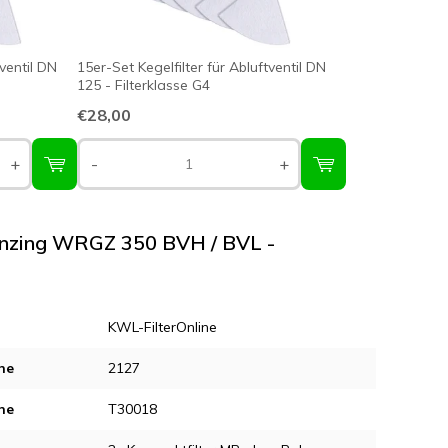
tventil DN
15er-Set Kegelfilter für Abluftventil DN
125 - Filterklasse G4
€28,00
+
-
+
Benzing WRGZ 350 BVH / BVL -
KWL-FilterOnline
ne
2127
ne
T30018