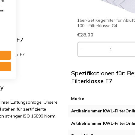
ere
n
den
15er-Set Kegelfilter für Abluf
100 - Filterklasse G4
€28,00
lasse F7
-
00x18 mm. F7
Spezifikationen für: 
Filterklasse F7
ny
Marke
Ihrer Lüftungsanlage. Unsere
 stehen für zertifizierte
Artikelnummer KWL-FilterOnli
ach strenger ISO 16890 Norm.
Artikelnummer KWL-FilterOnli