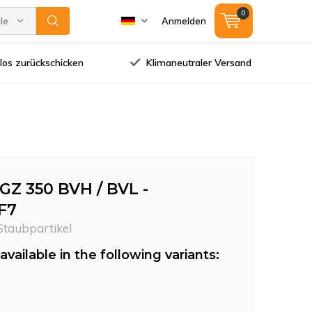
0
lle Marken
Anmelden
los zurückschicken
Klimaneutraler Versand
Z 350 BVH / BVL -
 F7
 Staubpartikel
available in the following variants: