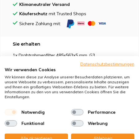
Klimaneutraler Versand
Käuferschutz
mit Trusted Shops
Sichere Zahlung mit:
Sie erhalten
1x Drahtrahmenfilter 485x563x5 mm. G3
Datenschutzbestimmungen
Wir verwenden Cookies
Wir können diese zur Analyse unserer Besucherdaten platzieren, um
unsere Webseite zu verbessern, personalisierte Inhalte anzuzeigen
und Ihnen ein großartiges Webseiten-Erlebnis zu bieten. Für weitere
Geeignet für
Informationen zu den von uns verwendeten Cookies öffnen Sie die
Einstellungen.
Schutz vor
Notwendig
Performance
Eigenschaften
Funktional
Werbung
Alle akzeptieren
Ablehnen
Produktbeschreibung