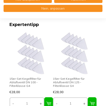
Nein, anpassen
Erstklassige Qualität - Made in Germany
Expertentipp
15er-Set Kegelfilter für
15er-Set Kegelfilter für
Abluftventil DN 100 -
Abluftventil DN 125 -
Filterklasse G4
Filterklasse G4
€28,00
€28,00
-
+
-
+