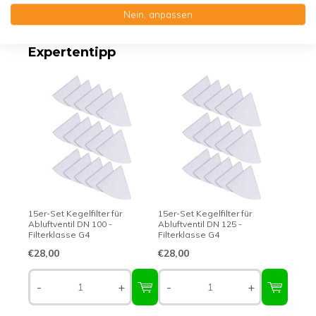
Erstklassige Qualität - Made in Germany
Nein, anpassen
Expertentipp
15er-Set Kegelfilter für
15er-Set Kegelfilter für
Abluftventil DN 100 -
Abluftventil DN 125 -
Filterklasse G4
Filterklasse G4
€28,00
€28,00
-
+
-
+