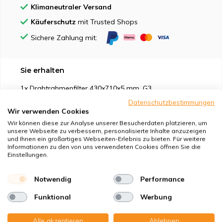
Klimaneutraler Versand
Käuferschutz
mit Trusted Shops
Sichere Zahlung mit:
Sie erhalten
1x Drahtrahmenfilter 430x710x5 mm. G3
Datenschutzbestimmungen
Wir verwenden Cookies
Wir können diese zur Analyse unserer Besucherdaten platzieren, um
unsere Webseite zu verbessern, personalisierte Inhalte anzuzeigen
und Ihnen ein großartiges Webseiten-Erlebnis zu bieten. Für weitere
Geeignet für
Informationen zu den von uns verwendeten Cookies öffnen Sie die
Einstellungen.
Schutz vor
Notwendig
Performance
Eigenschaften
Funktional
Werbung
Alle akzeptieren
Ablehnen
Produktbeschreibung