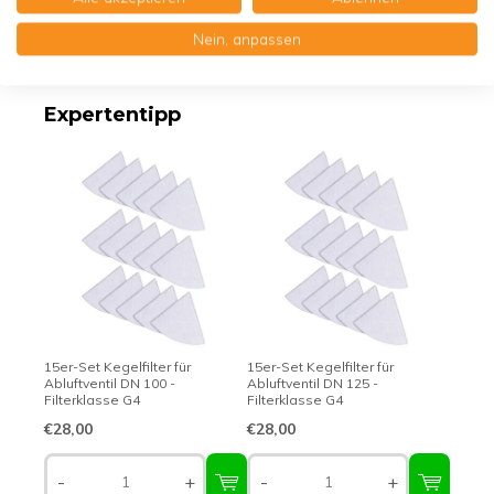
Nein, anpassen
Erstklassige Qualität - Made in Germany
Expertentipp
15er-Set Kegelfilter für
15er-Set Kegelfilter für
Abluftventil DN 100 -
Abluftventil DN 125 -
Filterklasse G4
Filterklasse G4
€28,00
€28,00
-
+
-
+