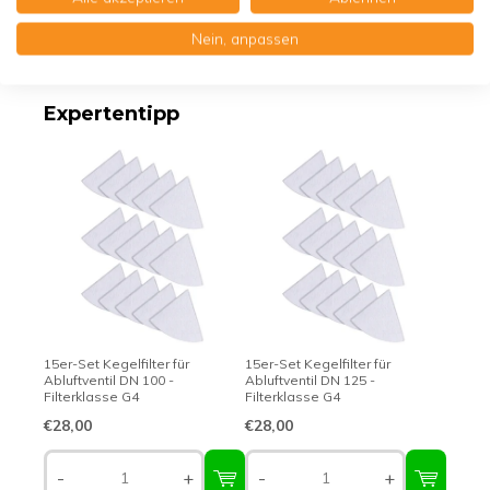
Nein, anpassen
Erstklassige Qualität - Made in Germany
Expertentipp
15er-Set Kegelfilter für
15er-Set Kegelfilter für
Abluftventil DN 100 -
Abluftventil DN 125 -
Filterklasse G4
Filterklasse G4
€28,00
€28,00
-
+
-
+