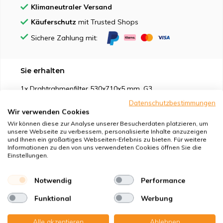
Klimaneutraler Versand
Käuferschutz
mit Trusted Shops
Sichere Zahlung mit:
Sie erhalten
1x Drahtrahmenfilter 530x710x5 mm. G3
Datenschutzbestimmungen
Wir verwenden Cookies
Wir können diese zur Analyse unserer Besucherdaten platzieren, um
unsere Webseite zu verbessern, personalisierte Inhalte anzuzeigen
und Ihnen ein großartiges Webseiten-Erlebnis zu bieten. Für weitere
Geeignet für
Informationen zu den von uns verwendeten Cookies öffnen Sie die
Einstellungen.
Schutz vor
Notwendig
Performance
Eigenschaften
Funktional
Werbung
Produktbeschreibung
Alle akzeptieren
Ablehnen