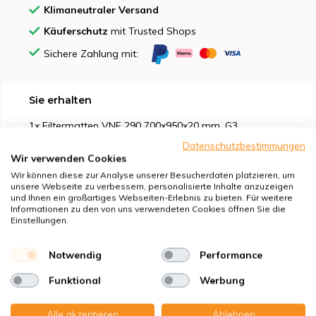
Klimaneutraler Versand
Käuferschutz
mit Trusted Shops
Sichere Zahlung mit:
Sie erhalten
1x Filtermatten VNF 290 700x950x20 mm. G3
Datenschutzbestimmungen
Wir verwenden Cookies
Wir können diese zur Analyse unserer Besucherdaten platzieren, um
unsere Webseite zu verbessern, personalisierte Inhalte anzuzeigen
und Ihnen ein großartiges Webseiten-Erlebnis zu bieten. Für weitere
Geeignet für
Informationen zu den von uns verwendeten Cookies öffnen Sie die
Einstellungen.
Schutz vor
Notwendig
Performance
Eigenschaften
Funktional
Werbung
Alle akzeptieren
Ablehnen
Produktbeschreibung