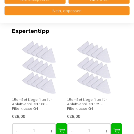
Nein, anpassen
Erstklassige Qualität - Made in Germany
Expertentipp
15er-Set Kegelfilter für
15er-Set Kegelfilter für
Abluftventil DN 100 -
Abluftventil DN 125 -
Filterklasse G4
Filterklasse G4
€28,00
€28,00
-
+
-
+