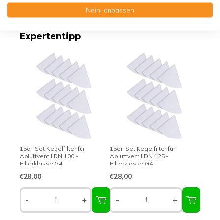
Erstklassige Qualität - Made in Germany
Nein, anpassen
Expertentipp
15er-Set Kegelfilter für
15er-Set Kegelfilter für
Abluftventil DN 100 -
Abluftventil DN 125 -
Filterklasse G4
Filterklasse G4
€28,00
€28,00
-
+
-
+