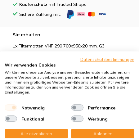
Käuferschutz
mit Trusted Shops
Sichere Zahlung mit:
Sie erhalten
1x Filtermatten VNF 290 700x950x20 mm. G3
Datenschutzbestimmungen
Wir verwenden Cookies
Wir können diese zur Analyse unserer Besucherdaten platzieren, um
unsere Webseite zu verbessern, personalisierte Inhalte anzuzeigen
Geeignet für
und Ihnen ein großartiges Webseiten-Erlebnis zu bieten. Für weitere
Informationen zu den von uns verwendeten Cookies öffnen Sie die
Einstellungen.
Schutz vor
Notwendig
Performance
Eigenschaften
Funktional
Werbung
Produktbeschreibung
Alle akzeptieren
Ablehnen