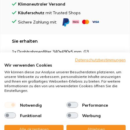
Klimaneutraler Versand
Käuferschutz
mit Trusted Shops
Sichere Zahlung mit:
Sie erhalten
1x Drahtrahmenfilter 340x490x5 mm. G3
Datenschutzbestimmungen
Wir verwenden Cookies
Wir können diese zur Analyse unserer Besucherdaten platzieren, um
unsere Webseite zu verbessern, personalisierte Inhalte anzuzeigen
und Ihnen ein großartiges Webseiten-Erlebnis zu bieten. Für weitere
Geeignet für
Informationen zu den von uns verwendeten Cookies öffnen Sie die
Einstellungen.
Schutz vor
Notwendig
Performance
Eigenschaften
Funktional
Werbung
Produktbeschreibung
Alle akzeptieren
Ablehnen