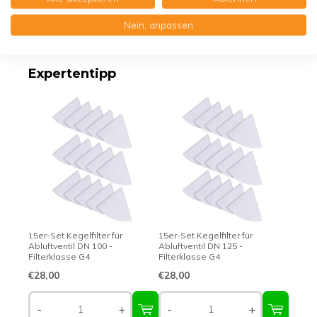
Nein, anpassen
Erstklassige Qualität - Made in Germany
Expertentipp
15er-Set Kegelfilter für
15er-Set Kegelfilter für
Abluftventil DN 100 -
Abluftventil DN 125 -
Filterklasse G4
Filterklasse G4
€28,00
€28,00
-
+
-
+