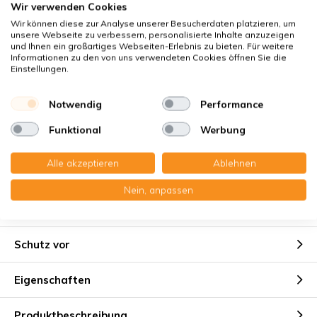
Wir verwenden Cookies
Klimaneutraler Versand
Wir können diese zur Analyse unserer Besucherdaten platzieren, um
Käuferschutz
mit Trusted Shops
unsere Webseite zu verbessern, personalisierte Inhalte anzuzeigen
und Ihnen ein großartiges Webseiten-Erlebnis zu bieten. Für weitere
Sichere Zahlung mit:
Informationen zu den von uns verwendeten Cookies öffnen Sie die
Einstellungen.
Sie erhalten
Notwendig
Performance
2x Drahtrahmenfilter 240x310x5 mm. G3
Funktional
Werbung
Alle akzeptieren
Ablehnen
Nein, anpassen
Geeignet für
Schutz vor
Eigenschaften
Produktbeschreibung