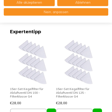
Alle akzeptieren
Ablehnen
Produktbeschreibung
Nein, anpassen
Erstklassige Qualität - Made in Germany
Expertentipp
15er-Set Kegelfilter für
15er-Set Kegelfilter für
Abluftventil DN 100 -
Abluftventil DN 125 -
Filterklasse G4
Filterklasse G4
€28,00
€28,00