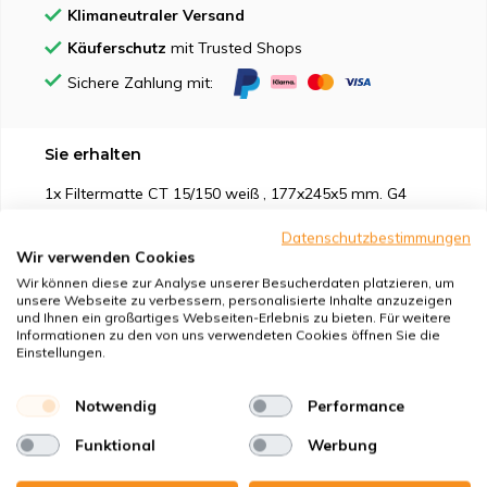
Klimaneutraler Versand
Käuferschutz
mit Trusted Shops
Sichere Zahlung mit:
Sie erhalten
1x Filtermatte CT 15/150 weiß , 177x245x5 mm. G4
1x Kompaktfilter MP ohne Rahmen 166x234x20 mm. F7
Datenschutzbestimmungen
Wir verwenden Cookies
Wir können diese zur Analyse unserer Besucherdaten platzieren, um
unsere Webseite zu verbessern, personalisierte Inhalte anzuzeigen
und Ihnen ein großartiges Webseiten-Erlebnis zu bieten. Für weitere
Informationen zu den von uns verwendeten Cookies öffnen Sie die
Geeignet für
Einstellungen.
Schutz vor
Notwendig
Performance
Funktional
Werbung
Eigenschaften