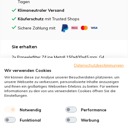
Tagen
Klimaneutraler Versand
Käuferschutz
mit Trusted Shops
Sichere Zahlung mit:
Sie erhalten
2x Paneelefilter Z/Line Metall 150x400x45 mm. G4
2x Paneelefilter Z/Line Metall 150x400x45 mm. M5
Datenschutzbestimmungen
Wir verwenden Cookies
Wir können diese zur Analyse unserer Besucherdaten platzieren, um
unsere Webseite zu verbessern, personalisierte Inhalte anzuzeigen
und Ihnen ein großartiges Webseiten-Erlebnis zu bieten. Für weitere
Informationen zu den von uns verwendeten Cookies öffnen Sie die
Einstellungen.
Geeignet für
Notwendig
Performance
Schutz vor
Funktional
Werbung
Eigenschaften