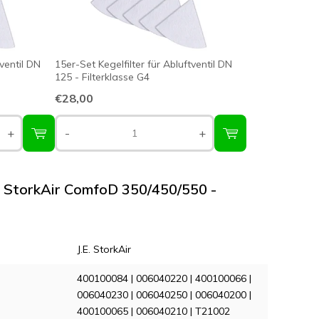
tventil DN
15er-Set Kegelfilter für Abluftventil DN
125 - Filterklasse G4
€28,00
+
-
+
.E. StorkAir ComfoD 350/450/550 -
J.E. StorkAir
400100084 | 006040220 | 400100066 |
006040230 | 006040250 | 006040200 |
400100065 | 006040210 | T21002