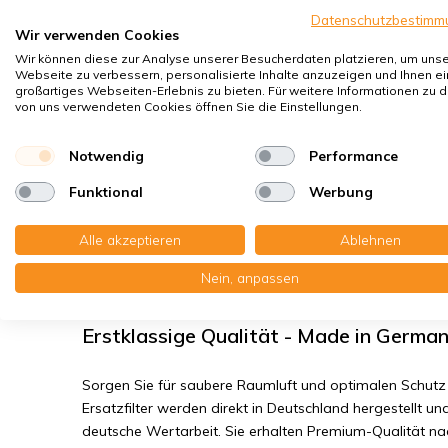
Sporen, Pollen
Datenschutzbestimm
Hausstaubmilben
Wir verwenden Cookies
Wir können diese zur Analyse unserer Besucherdaten platzieren, um uns
Bakterien, Smog
Webseite zu verbessern, personalisierte Inhalte anzuzeigen und Ihnen ei
Feinstaub, Viren
großartiges Webseiten-Erlebnis zu bieten. Für weitere Informationen zu 
von uns verwendeten Cookies öffnen Sie die Einstellungen.
J.E. StorkAir ComfoD 350/450/550 - Fi
Notwendig
Performance
Funktional
Werbung
Sie erhalten:1x Kompaktfilter MP Kunststoff 198x500x14 
Filter + 1x Kompaktfilter MP Kunststoff 198x500x14 mm. F7
Alle akzeptieren
Ablehnen
Lesen Sie die komplette Produktbeschreibung
Nein, anpassen
Erstklassige Qualität - Made in Germa
Sorgen Sie für saubere Raumluft und optimalen Schutz 
Ersatzfilter werden direkt in Deutschland hergestellt und
deutsche Wertarbeit. Sie erhalten Premium-Qualität n