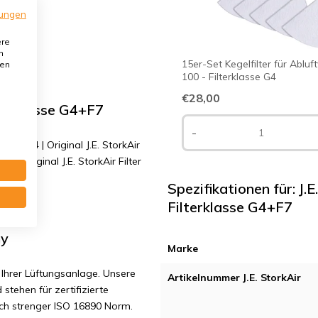
ungen
ere
n
15er-Set Kegelfilter für Abluf
den
100 - Filterklasse G4
€28,00
lterklasse G4+F7
-
mm. G4 | Original J.E. StorkAir
 | Original J.E. StorkAir Filter
Spezifikationen für: J
Filterklasse G4+F7
ny
Marke
Ihrer Lüftungsanlage. Unsere
Artikelnummer J.E. StorkAir
 stehen für zertifizierte
ach strenger ISO 16890 Norm.