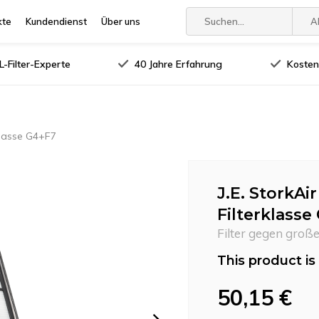
kte
Kundendienst
Über uns
A
-Filter-Experte
40 Jahre Erfahrung
Kosten
klasse G4+F7
J.E. StorkAi
Filterklasse
Filter gegen große
This product is 
50,15 €