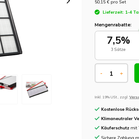
50,15 €
pro Set
Lieferzeit: 1-4 T
Mengenrabatte:
7,5%
3 Sätze
-
+
Inkl. 19% USt., zzgl.
Vers
Kostenlose Rück
Klimaneutraler V
Käuferschutz
mit 
Sichere Zahlung m