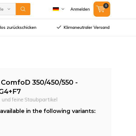
0
lle Marken
Anmelden
los zurückschicken
Klimaneutraler Versand
r ComfoD 350/450/550 -
 G4+F7
 und feine Staubpartikel
available in the following variants: