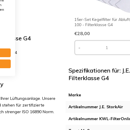
ere
n
den
15er-Set Kegelfilter für Abluf
100 - Filterklasse G4
€28,00
terklasse G4
-
14 mm. G4
Spezifikationen für: J.
Filterklasse G4
ny
Marke
Ihrer Lüftungsanlage. Unsere
 stehen für zertifizierte
Artikelnummer J.E. StorkAir
ach strenger ISO 16890 Norm.
Artikelnummer KWL-FilterOnli