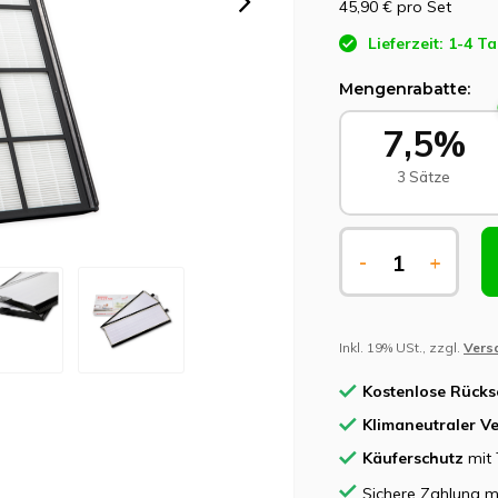
45,90 €
pro Set
Lieferzeit: 1-4 T
Mengenrabatte:
7,5%
3 Sätze
-
+
Inkl. 19% USt., zzgl.
Vers
Kostenlose Rück
Klimaneutraler V
Käuferschutz
mit 
Sichere Zahlung m