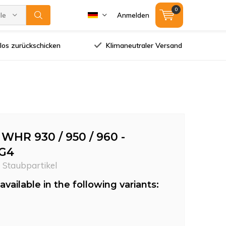
0
lle Marken
Anmelden
los zurückschicken
Klimaneutraler Versand
r WHR 930 / 950 / 960 -
 G4
e Staubpartikel
available in the following variants: