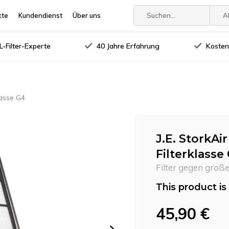
kte
Kundendienst
Über uns
A
-Filter-Experte
40 Jahre Erfahrung
Kosten
lasse G4
J.E. StorkAi
Filterklasse
Filter gegen groß
This product is 
45,90 €