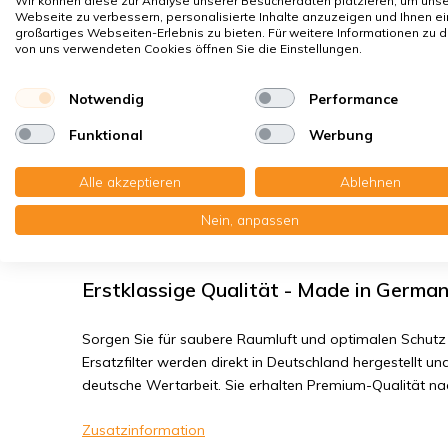
Wir können diese zur Analyse unserer Besucherdaten platzieren, um uns
Hausstaubmilben
Webseite zu verbessern, personalisierte Inhalte anzuzeigen und Ihnen ei
großartiges Webseiten-Erlebnis zu bieten. Für weitere Informationen zu 
Bakterien, Smog
von uns verwendeten Cookies öffnen Sie die Einstellungen.
Feinstaub, Viren
Notwendig
Performance
J.E. StorkAir WHR 930 / 950 / 960 - Fil
Funktional
Werbung
Sie erhalten: 2x Kompaktfilter MP Kunststoff 198x500x
Alle akzeptieren
Ablehnen
Nein, anpassen
Lesen Sie die komplette Produktbeschreibung
Erstklassige Qualität - Made in Germa
Sorgen Sie für saubere Raumluft und optimalen Schutz 
Ersatzfilter werden direkt in Deutschland hergestellt und
deutsche Wertarbeit. Sie erhalten Premium-Qualität n
Zusatzinformation