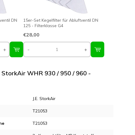
tventil DN
15er-Set Kegelfilter für Abluftventil DN
125 - Filterklasse G4
€28,00
+
-
+
E. StorkAir WHR 930 / 950 / 960 -
J.E. StorkAir
T21053
ne
T21053