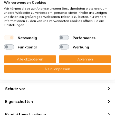
Wir verwenden Cookies
Klimaneutraler Versand
Wir können diese zur Analyse unserer Besucherdaten platzieren, um
Käuferschutz
mit Trusted Shops
unsere Webseite zu verbessern, personalisierte Inhalte anzuzeigen
und Ihnen ein großartiges Webseiten-Erlebnis zu bieten. Für weitere
Sichere Zahlung mit:
Informationen zu den von uns verwendeten Cookies öffnen Sie die
Einstellungen.
Sie erhalten
Notwendig
Performance
2x Filtermatten CT 15/500 , 237x415x20 mm. G4
Funktional
Werbung
Alle akzeptieren
Ablehnen
Nein, anpassen
Geeignet für
Schutz vor
Eigenschaften
Produktbeschreibung