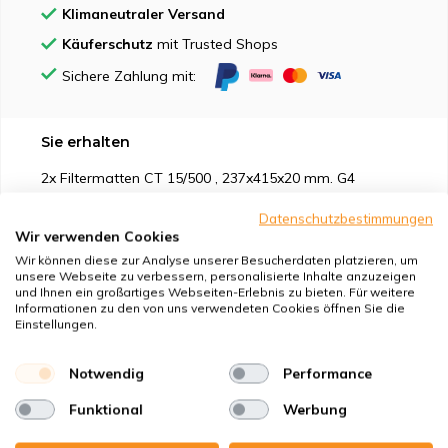
Klimaneutraler Versand
Käuferschutz
mit Trusted Shops
Sichere Zahlung mit:
Sie erhalten
2x Filtermatten CT 15/500 , 237x415x20 mm. G4
1x Kompaktfilter MP Karton 237x415x24 mm. F7
Datenschutzbestimmungen
Wir verwenden Cookies
Wir können diese zur Analyse unserer Besucherdaten platzieren, um
unsere Webseite zu verbessern, personalisierte Inhalte anzuzeigen
und Ihnen ein großartiges Webseiten-Erlebnis zu bieten. Für weitere
Informationen zu den von uns verwendeten Cookies öffnen Sie die
Geeignet für
Einstellungen.
Schutz vor
Notwendig
Performance
Funktional
Werbung
Eigenschaften