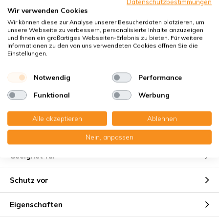
Datenschutzbestimmungen
Klimaneutraler Versand
Wir verwenden Cookies
Käuferschutz
mit Trusted Shops
Wir können diese zur Analyse unserer Besucherdaten platzieren, um
unsere Webseite zu verbessern, personalisierte Inhalte anzuzeigen
Sichere Zahlung mit:
und Ihnen ein großartiges Webseiten-Erlebnis zu bieten. Für weitere
Informationen zu den von uns verwendeten Cookies öffnen Sie die
Einstellungen.
Sie erhalten
Notwendig
Performance
2x Kompaktfilter MP synthetisch 177x506x15 mm.
Funktional
Werbung
Coarse 90% (Originales Filter)
Alle akzeptieren
Ablehnen
Nein, anpassen
Geeignet für
Schutz vor
Eigenschaften