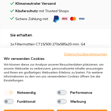
Klimaneutraler Versand
Käuferschutz
mit Trusted Shops
Sichere Zahlung mit:
Sie erhalten
1x Filtermatten CT15/500 270x585x20 mm. G4
1x Kompaktfilter MP Karton 230x592x48 mm. F7
Datenschutzbestimmungen
Wir verwenden Cookies
Wir können diese zur Analyse unserer Besucherdaten platzieren, um
unsere Webseite zu verbessern, personalisierte Inhalte anzuzeigen
und Ihnen ein großartiges Webseiten-Erlebnis zu bieten. Für weitere
Informationen zu den von uns verwendeten Cookies öffnen Sie die
Geeignet für
Einstellungen.
Schutz vor
Notwendig
Performance
Funktional
Werbung
Eigenschaften