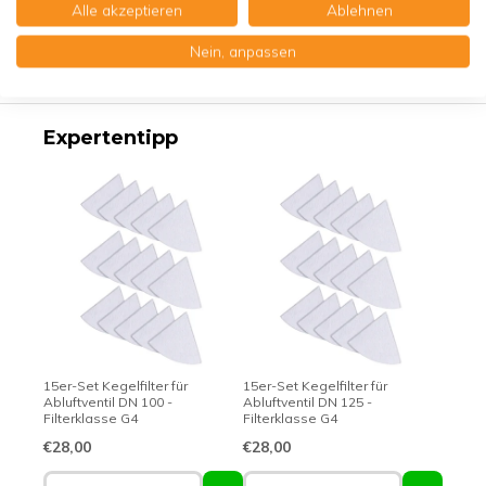
Alle akzeptieren
Ablehnen
Produktbeschreibung
Nein, anpassen
Erstklassige Qualität - Made in Germany
Expertentipp
15er-Set Kegelfilter für
15er-Set Kegelfilter für
Abluftventil DN 100 -
Abluftventil DN 125 -
Filterklasse G4
Filterklasse G4
€28,00
€28,00