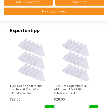
Alle akzeptieren
Ablehnen
Produktbeschreibung
Nein, anpassen
Erstklassige Qualität - Made in Germany
Expertentipp
15er-Set Kegelfilter für
15er-Set Kegelfilter für
Abluftventil DN 100 -
Abluftventil DN 125 -
Filterklasse G4
Filterklasse G4
€28,00
€28,00