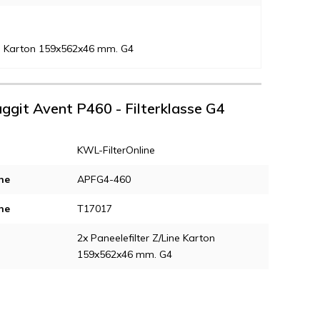
ine Karton 159x562x46 mm. G4
luggit Avent P460 - Filterklasse G4
KWL-FilterOnline
ne
APFG4-460
ne
T17017
2x Paneelefilter Z/Line Karton
159x562x46 mm. G4