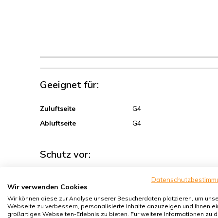
Geeignet für:
Zuluftseite
G4
Abluftseite
G4
Schutz vor:
Sand, Grobstaub
Datenschutzbestimm
Wir verwenden Cookies
Sporen, Pollen
Wir können diese zur Analyse unserer Besucherdaten platzieren, um uns
Webseite zu verbessern, personalisierte Inhalte anzuzeigen und Ihnen ei
Hausstaubmilben
großartiges Webseiten-Erlebnis zu bieten. Für weitere Informationen zu 