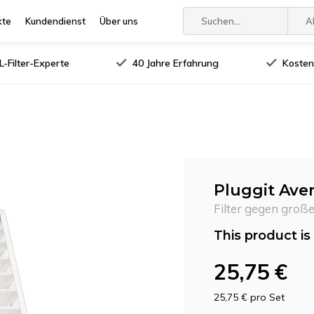
kte
Kundendienst
Über uns
A
-Filter-Experte
40 Jahre Erfahrung
Kosten
Pluggit Aven
Filter gegen groß
This product is 
25,75 €
25,75 €
pro Set