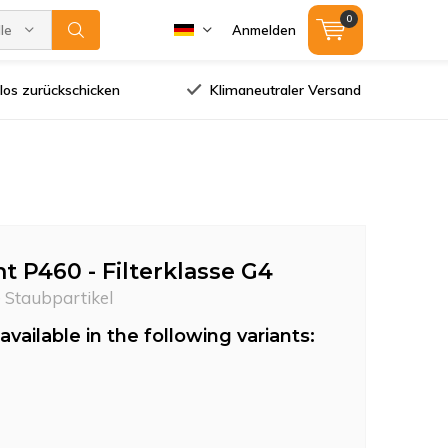
0
lle Marken
Anmelden
los zurückschicken
Klimaneutraler Versand
t P460 - Filterklasse G4
e Staubpartikel
available in the following variants: