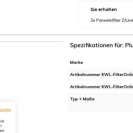
Sie erhalten
2x Paneelefilter Z/L
Spezifikationen für: P
Marke
Artikelnummer KWL-FilterOnli
Artikelnummer KWL-FilterOnli
Typ + Maße
ungen
ere
n
den