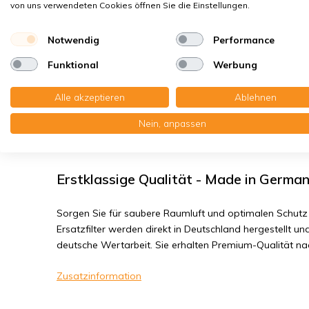
Bakterien, Smog
von uns verwendeten Cookies öffnen Sie die Einstellungen.
Feinstaub, Viren
Notwendig
Performance
Funktional
Werbung
Pluggit Avent P460 - Filterklasse G4
Alle akzeptieren
Ablehnen
Sie erhalten:2x Paneelefilter Z/Line Karton 159x562x46
Nein, anpassen
Lesen Sie die komplette Produktbeschreibung
Erstklassige Qualität - Made in Germa
Sorgen Sie für saubere Raumluft und optimalen Schutz 
Ersatzfilter werden direkt in Deutschland hergestellt und
deutsche Wertarbeit. Sie erhalten Premium-Qualität n
Zusatzinformation