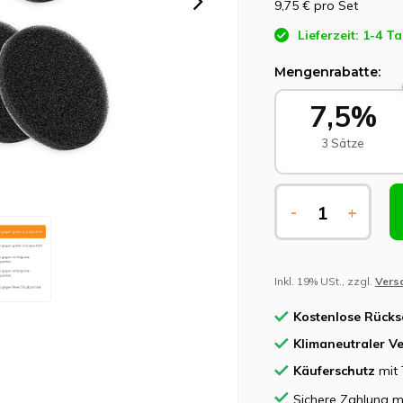
9,75 €
pro Set
Lieferzeit: 1-4 T
Mengenrabatte:
7,5%
3 Sätze
-
+
Inkl. 19% USt., zzgl.
Vers
Kostenlose Rück
Klimaneutraler V
Käuferschutz
mit 
Sichere Zahlung m