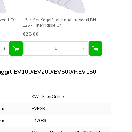
tventil DN
15er-Set Kegelfilter für Abluftventil DN
125 - Filterklasse G4
€28,00
+
-
+
Pluggit EV100/EV200/EV500/REV150 -
KWL-FilterOnline
ne
EVFGB
ne
T17033