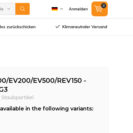
0
lle Marken
Anmelden
los zurückschicken
Klimaneutraler Versand
00/EV200/EV500/REV150 -
 G3
e Staubpartikel
available in the following variants: