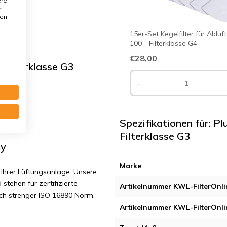
ere
n
den
15er-Set Kegelfilter für Abluf
100 - Filterklasse G4
€28,00
Filterklasse G3
-
3
Spezifikationen für: 
Filterklasse G3
ny
Marke
Ihrer Lüftungsanlage. Unsere
 stehen für zertifizierte
Artikelnummer KWL-FilterOnli
ach strenger ISO 16890 Norm.
Artikelnummer KWL-FilterOnli