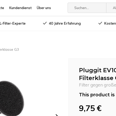
kte
Kundendienst
Über uns
A
-Filter-Experte
40 Jahre Erfahrung
Kosten
erklasse G3
Pluggit EV1
Filterklasse
Filter gegen groß
This product is 
9,75 €