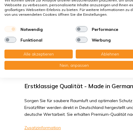
Wir können diese zur Analyse unserer Besucherdaten platzieren, um uns
Hausstaubmilben
Webseite zu verbessern, personalisierte Inhalte anzuzeigen und Ihnen ei
großartiges Webseiten-Erlebnis zu bieten. Für weitere Informationen zu 
Bakterien, Smog
von uns verwendeten Cookies öffnen Sie die Einstellungen.
Feinstaub, Viren
Notwendig
Performance
Pluggit EV100/EV200/EV500/REV150 - 
Funktional
Werbung
Sie erhalten:10x Rundfilter Bulpren PPI 30, Ø 135 mm. G
Alle akzeptieren
Ablehnen
Nein, anpassen
Lesen Sie die komplette Produktbeschreibung
Erstklassige Qualität - Made in Germa
Sorgen Sie für saubere Raumluft und optimalen Schutz 
Ersatzfilter werden direkt in Deutschland hergestellt und
deutsche Wertarbeit. Sie erhalten Premium-Qualität n
Zusatzinformation