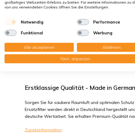
Sporen, Pollen
großartiges Webseiten-Erlebnis zu bieten. Für weitere Informationen zu 
von uns verwendeten Cookies öffnen Sie die Einstellungen.
Hausstaubmilben
Bakterien, Smog
Notwendig
Performance
Feinstaub, Viren
Funktional
Werbung
Soler & Palau Domeo 210 - Filterklas
Alle akzeptieren
Ablehnen
Nein, anpassen
Sie erhalten: 1x Kompaktfilter 125x275x48 mm. G4 1x 
M5
Erstklassige Qualität - Made in Germa
Sorgen Sie für saubere Raumluft und optimalen Schutz 
Ersatzfilter werden direkt in Deutschland hergestellt und
deutsche Wertarbeit. Sie erhalten Premium-Qualität n
Zusatzinformation