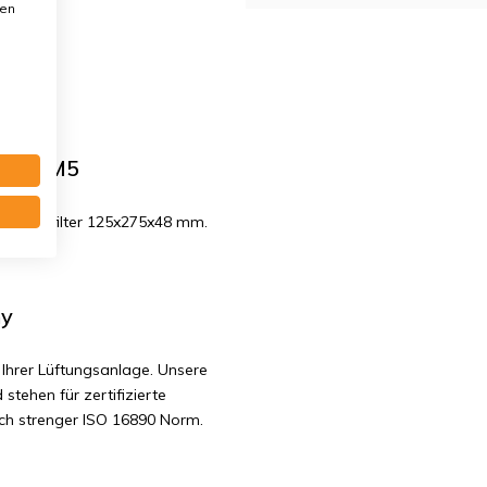
den
se G4+M5
Kompaktfilter 125x275x48 mm.
ny
Ihrer Lüftungsanlage. Unsere
 stehen für zertifizierte
ach strenger ISO 16890 Norm.