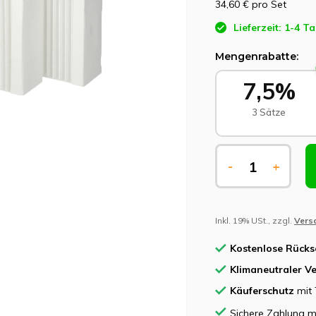
34,60 €
pro Set
Lieferzeit: 1-4 T
Mengenrabatte:
7,5%
3 Sätze
-
+
Inkl. 19% USt., zzgl.
Vers
Kostenlose Rück
Klimaneutraler V
Käuferschutz
mit 
Sichere Zahlung m