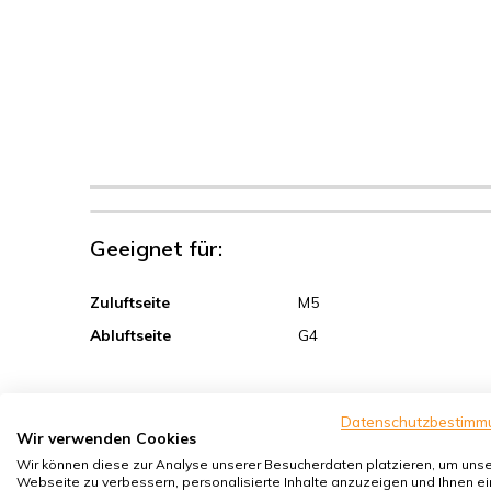
Geeignet für:
Zuluftseite
M5
Abluftseite
G4
Schutz vor:
Datenschutzbestimm
Wir verwenden Cookies
Sand, Grobstaub
Wir können diese zur Analyse unserer Besucherdaten platzieren, um uns
Webseite zu verbessern, personalisierte Inhalte anzuzeigen und Ihnen ei