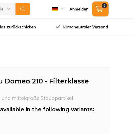
0
lle Marken
Anmelden
los zurückschicken
Klimaneutraler Versand
u Domeo 210 - Filterklasse
e und mittelgroße Staubpartikel
available in the following variants: