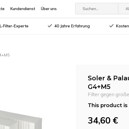
kte
Kundendienst
Über uns
A
-Filter-Experte
40 Jahre Erfahrung
Kosten
G4+M5
Soler & Pala
G4+M5
Filter gegen groß
This product is 
34,60 €