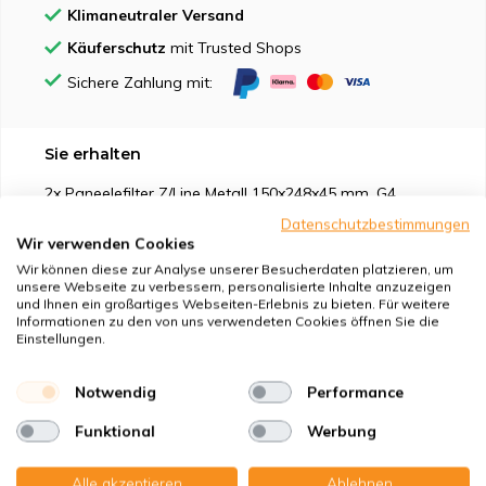
Klimaneutraler Versand
Käuferschutz
mit Trusted Shops
Sichere Zahlung mit:
Sie erhalten
2x Paneelefilter Z/Line Metall 150x248x45 mm. G4
Datenschutzbestimmungen
Wir verwenden Cookies
Wir können diese zur Analyse unserer Besucherdaten platzieren, um
unsere Webseite zu verbessern, personalisierte Inhalte anzuzeigen
und Ihnen ein großartiges Webseiten-Erlebnis zu bieten. Für weitere
Geeignet für
Informationen zu den von uns verwendeten Cookies öffnen Sie die
Einstellungen.
Schutz vor
Notwendig
Performance
Eigenschaften
Funktional
Werbung
Alle akzeptieren
Ablehnen
Produktbeschreibung