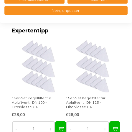
Nein, anpassen
Erstklassige Qualität - Made in Germany
Expertentipp
15er-Set Kegelfilter für
15er-Set Kegelfilter für
Abluftventil DN 100 -
Abluftventil DN 125 -
Filterklasse G4
Filterklasse G4
€28,00
€28,00
-
+
-
+