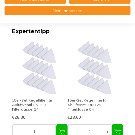
Nein, anpassen
Erstklassige Qualität - Made in Germany
Expertentipp
15er-Set Kegelfilter für
15er-Set Kegelfilter für
Abluftventil DN 100 -
Abluftventil DN 125 -
Filterklasse G4
Filterklasse G4
€28,00
€28,00
-
+
-
+