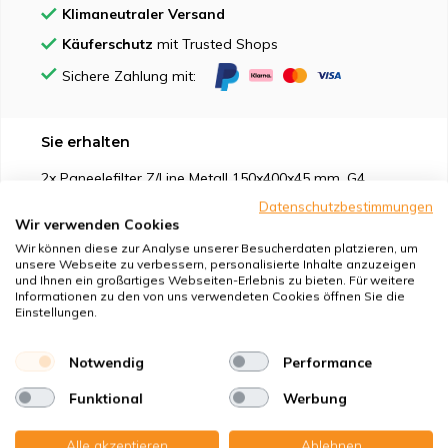
Klimaneutraler Versand
Käuferschutz
mit Trusted Shops
Sichere Zahlung mit:
Sie erhalten
2x Paneelefilter Z/Line Metall 150x400x45 mm. G4
Datenschutzbestimmungen
Wir verwenden Cookies
Wir können diese zur Analyse unserer Besucherdaten platzieren, um
unsere Webseite zu verbessern, personalisierte Inhalte anzuzeigen
und Ihnen ein großartiges Webseiten-Erlebnis zu bieten. Für weitere
Geeignet für
Informationen zu den von uns verwendeten Cookies öffnen Sie die
Einstellungen.
Schutz vor
Notwendig
Performance
Eigenschaften
Funktional
Werbung
Produktbeschreibung
Alle akzeptieren
Ablehnen