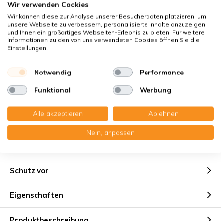
Wir verwenden Cookies
Klimaneutraler Versand
Wir können diese zur Analyse unserer Besucherdaten platzieren, um
Käuferschutz
mit Trusted Shops
unsere Webseite zu verbessern, personalisierte Inhalte anzuzeigen
und Ihnen ein großartiges Webseiten-Erlebnis zu bieten. Für weitere
Sichere Zahlung mit:
Informationen zu den von uns verwendeten Cookies öffnen Sie die
Einstellungen.
Sie erhalten
Notwendig
Performance
4x Paneelefilter Z/Line Metall 150x400x45 mm. G4
Funktional
Werbung
Alle akzeptieren
Ablehnen
Nein, anpassen
Geeignet für
Schutz vor
Eigenschaften
Produktbeschreibung