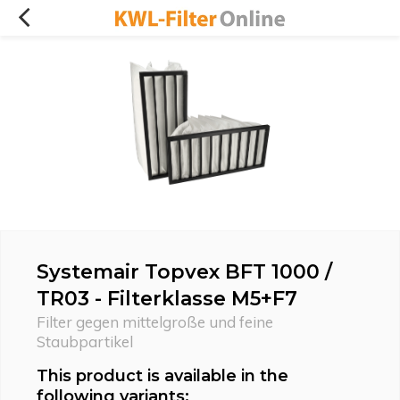
Systemair Topvex BFT 1000 /
TR03 - Filterklasse M5+F7
Filter gegen mittelgroße und feine
Staubpartikel
This product is available in the
following variants: