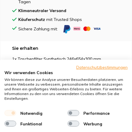
Tagen
Klimaneutraler Versand
Käuferschutz
mit Trusted Shops
Sichere Zahlung mit:
Sie erhalten
1x Taschenfilter Synthetisch 246x654x300 mm.
1x Taschenfilter Nanowave 654x305x300 mm.
Datenschutzbestimmungen
Wir verwenden Cookies
Wir können diese zur Analyse unserer Besucherdaten platzieren, um
unsere Webseite zu verbessern, personalisierte Inhalte anzuzeigen
und Ihnen ein großartiges Webseiten-Erlebnis zu bieten. Für weitere
Informationen zu den von uns verwendeten Cookies öffnen Sie die
Einstellungen.
Geeignet für
Notwendig
Performance
Schutz vor
Funktional
Werbung
Eigenschaften