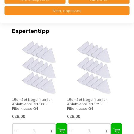
Nein, anpassen
Erstklassige Qualität - Made in Germany
Expertentipp
15er-Set Kegelfilter für
15er-Set Kegelfilter für
Abluftventil DN 100 -
Abluftventil DN 125 -
Filterklasse G4
Filterklasse G4
€28,00
€28,00
-
+
-
+