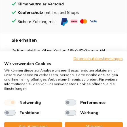
Klimaneutraler Versand
Käuferschutz
mit Trusted Shops
Sichere Zahlung mit:
Sie erhalten
2x Paneelefilter Z/Line Karton 195x260x25 mm. G4
Datenschutzbestimmungen
Wir verwenden Cookies
Wir können diese zur Analyse unserer Besucherdaten platzieren, um
unsere Webseite zu verbessern, personalisierte Inhalte anzuzeigen
und Ihnen ein großartiges Webseiten-Erlebnis zu bieten. Für weitere
Geeignet für
Informationen zu den von uns verwendeten Cookies öffnen Sie die
Einstellungen.
Schutz vor
Notwendig
Performance
Eigenschaften
Funktional
Werbung
Alle akzeptieren
Ablehnen
Produktbeschreibung